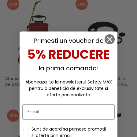
-30%
-30%
Buzunare externe
Menghine si prese
Echipamente specializate
Echipamente muncitori ferma
Echipamente veterinari
Echipamente mulgatori
Primesti un voucher de
Echipamente trimeri ongloane
5% REDUCERE
Masti protectie
Manusi protectie
la prima comanda!
Casti si antifoane protectie
Atomizor 5 litri pentru lacuri
Set 6 garnituri pentru
Aboneaza-te la newsletterul Safety MAX
pe baza de apa cu actionare
atomizorul de 2 litri cu
pentru a beneficia de exclusivitate si
manuala, Spear & Jackson
actionare manuala, Spear &
190,70 RON
7,87 RON
oferte personalizate
Jackson
133,49 RON
5,51 RON
-30%
-30%
Sunt de acord sa primesc promotii
si oferte prin email.