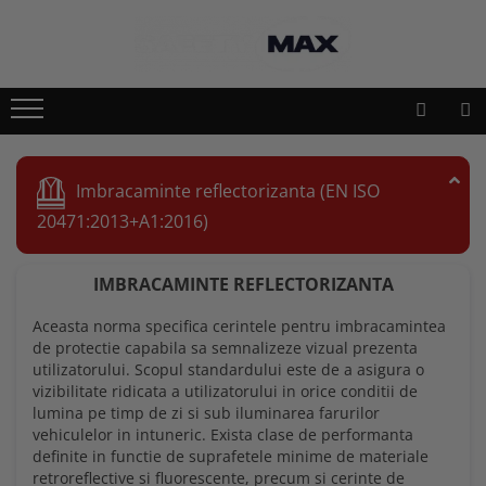
Echipamente lucru si protectie
Scule si unelte
Unelte gradinarit
Imbracaminte lucru
Atomizoare si stropitori
Geci
Imbracaminte reflectorizanta (EN ISO
Cultivatoare
Camasi
20471:2013+A1:2016)
Seturi unelte gradinarit
Bluze si hanorace
IMBRACAMINTE REFLECTORIZANTA
Plantatoare
Tricouri
Aceasta norma specifica cerintele pentru imbracamintea
Foarfeci gradinarit
Caciuli si gulere
de protectie capabila sa semnalizeze vizual prezenta
utilizatorului. Scopul standardului este de a asigura o
Accesorii gradinarit
Pantaloni si salopete
vizibilitate ridicata a utilizatorului in orice conditii de
lumina pe timp de zi si sub iluminarea farurilor
Macete si seceri
Pelerine
vehiculelor in intuneric. Exista clase de performanta
definite in functie de suprafetele minime de materiale
Furci si greble
Veste
retroreflective si fluorescente, precum si cerinte de