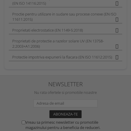
B = Caldura convectiva, Nivel B1 – B3 (B3 este cel mai
(EN ISO 14116:2015)
inalt)
Proctie pentru utilizare in sudare sau procese conexe (EN ISO
C = Caldura radianta, Nivel C1 – C4 (C4 este cel mai
11611:2015)
inalt)
D = Stropire cu aluminiu topit, Nivel D1 – D3 (D3 este cel
Proprietati electrostatice (EN 1149-5:2018)
mai inalt)
E = Stropire cu fier topit, Nivel E1 – E3 (E3 este cel mai
Proprietati de protectie a razelor solare UV (EN 13758-
inalt)
2:2003+A1:2006)
F = Caldura de contact, Nivel F1 – F3 (F3 este cel mai
inalt)
Protectie impotriva expunerii la flacara (EN ISO 11612:2015)
Imbracamintea proiectata pentru a proteja impotriva
riscului expunerii la stropirea cu metal topit, indeplinind
cerintele de performanta reprezentate de literele de cod
D si E, respecta cerintele de design care ar impiedica
NEWSLETTER
materialele fierbinti/topite sa ramana blocate in pliuri,
buzunare atarnate sau deschise sau in situatii similare.
Nu rata ofertele si promotiile noastre
Vreau sa primesc newsletter cu promotiile
magazinului pentru a beneficia de reduceri.