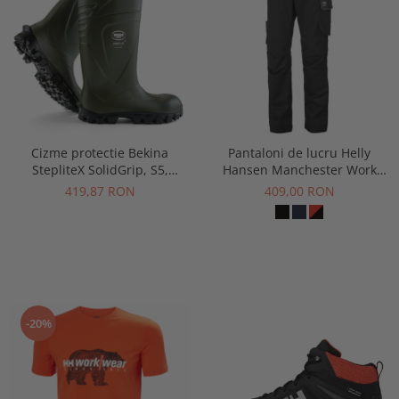
Cizme protectie Bekina
Pantaloni de lucru Helly
StepliteX SolidGrip, S5,
Hansen Manchester Work
verde/negru
Pant
419,87 RON
409,00 RON
-20%