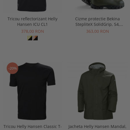
Tricou reflectorizant Helly
Cizme protectie Bekina
Hansen ICU CL1
StepliteX SolidGrip, S4,
verde/negru
378,00 RON
363,00 RON
-20%
Tricou Helly Hansen Classic T-
Jacheta Helly Hansen Mandal,