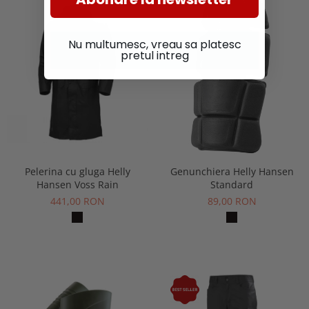
Nu multumesc, vreau sa platesc
pretul intreg
Pelerina cu gluga Helly
Genunchiera Helly Hansen
Hansen Voss Rain
Standard
441,00 RON
89,00 RON