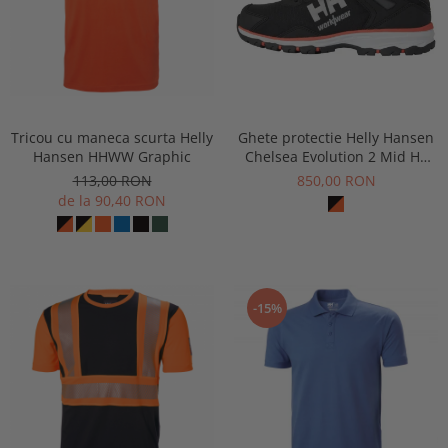
Tricou cu maneca scurta Helly
Ghete protectie Helly Hansen
Hansen HHWW Graphic
Chelsea Evolution 2 Mid HT
Soft Toe, O2, HRO, SRC, ESD
113,00 RON
850,00 RON
de la 90,40 RON
-15%