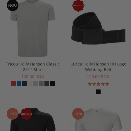
Buzunare externe
NOU
Menghine si prese
Echipamente specializate
Echipamente muncitori ferma
Echipamente veterinari
Echipamente mulgatori
Echipamente trimeri ongloane
Masti protectie
Manusi protectie
Tricou Helly Hansen Classic
Curea Helly Hansen HH Logo
2.0 T-Shirt
Webbing Belt
Casti si antifoane protectie
120,00 RON
120,00 RON
-15%
-20%