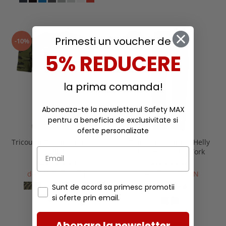
Primesti un voucher de
-10%
-30%
5% REDUCERE
la prima comanda!
Aboneaza-te la newsletterul Safety MAX
pentru a beneficia de exclusivitate si
oferte personalizate
Tricou Helly Hansen Evo T-
Pantaloni de lucru Helly
Shirt
Hansen Oxford Work
163,71 RON
423,50 RON
de la 147,34 RON
de la 296,45 RON
Sunt de acord sa primesc promotii
si oferte prin email.
Abonare la newsletter