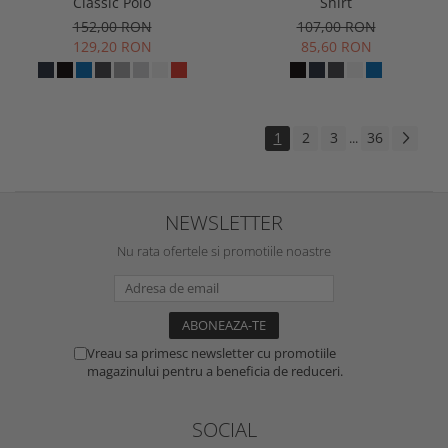
Classic Polo
Shirt
152,00 RON
107,00 RON
129,20 RON
85,60 RON
1
2
3
36
...
NEWSLETTER
Nu rata ofertele si promotiile noastre
Vreau sa primesc newsletter cu promotiile
magazinului pentru a beneficia de reduceri.
SOCIAL