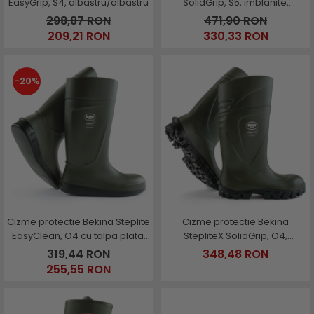
EasyGrip, S4, albastru/albastru
SolidGrip, S5, imblanite,
maro/negru
298,87 RON
471,90 RON
209,21 RON
330,33 RON
-20%
Cizme protectie Bekina Steplite
Cizme protectie Bekina
EasyClean, O4 cu talpa plata,
StepliteX SolidGrip, O4,
verde/negru
verde/negru
319,44 RON
348,48 RON
255,55 RON