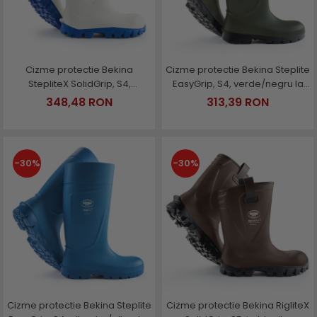
Cizme protectie Bekina
Cizme protectie Bekina Steplite
StepliteX SolidGrip, S4,
EasyGrip, S4, verde/negru la
alb/albastru
cutie
348,48 RON
313,39 RON
-30%
-30%
Cizme protectie Bekina Steplite
Cizme protectie Bekina RigliteX