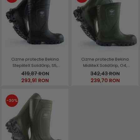
Cizme protectie Bekina
Cizme protectie Bekina
StepliteX SolidGrip, S5,
MidliteX SolidGrip, O4,
negru/negru
verde/negru
419,87 RON
342,43 RON
293,91 RON
239,70 RON
-30%