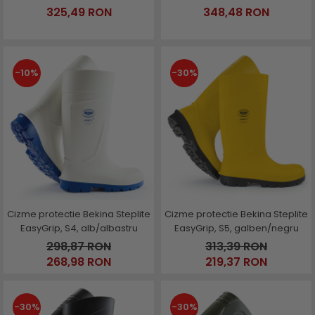
verde/negru
325,49 RON
348,48 RON
-10%
-30%
Cizme protectie Bekina Steplite
Cizme protectie Bekina Steplite
EasyGrip, S4, alb/albastru
EasyGrip, S5, galben/negru
298,87 RON
313,39 RON
268,98 RON
219,37 RON
-30%
-30%