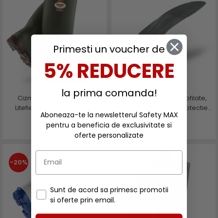
Primesti un voucher de
5% REDUCERE
la prima comanda!
Cizme protectie Bekina
Branturi premium, profilate,
Litefield, O4, verde/maro
pentru cizmele de protectie
Aboneaza-te la newsletterul Safety MAX
Bekina
283,14 RON
37,51 RON
pentru a beneficia de exclusivitate si
oferte personalizate
-20%
Sunt de acord sa primesc promotii
si oferte prin email.