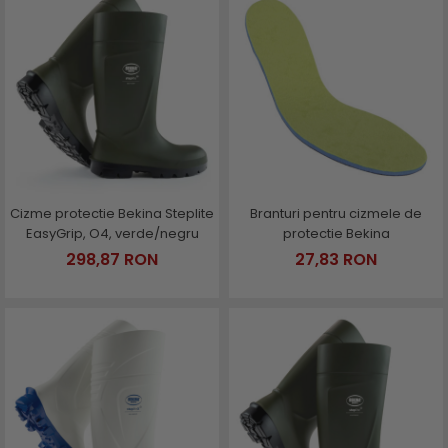
Genti si trolere
Menghine si prese
Buzunare externe
Echipamente specializate
Echipamente muncitori ferma
Echipamente veterinari
Echipamente mulgatori
Echipamente trimeri ongloane
Masti protectie
Cizme protectie Bekina Steplite
Branturi pentru cizmele de
Manusi protectie
EasyGrip, O4, verde/negru
protectie Bekina
298,87 RON
27,83 RON
Casti si antifoane protectie