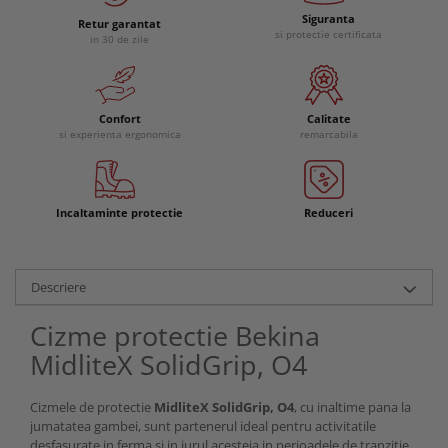
Siguranta
Retur garantat
si protectie certificata
in 30 de zile
Confort
Calitate
si experienta ergonomica
remarcabila
Incaltaminte protectie
Reduceri
Descriere
Cizme protectie Bekina
MidliteX SolidGrip, O4
Cizmele de protectie
MidliteX SolidGrip, O4
, cu inaltime pana la
jumatatea gambei, sunt partenerul ideal pentru activitatile
desfasurate in ferma si in jurul acesteia in perioadele de tranzitie