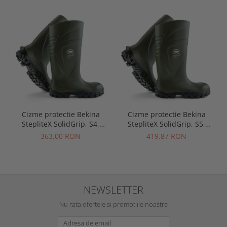
Cizme protectie Bekina
Cizme protectie Bekina
StepliteX SolidGrip, S4,
StepliteX SolidGrip, S5,
verde/negru
verde/negru
363,00 RON
419,87 RON
NEWSLETTER
Nu rata ofertele si promotiile noastre