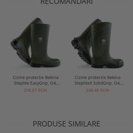
RECOMANDARI
Cizme protectie Bekina
Cizme protectie Bekina
Steplite EasyGrip, O4,
StepliteX SolidGrip, O4,
verde/negru
verde/negru
298,87 RON
348,48 RON
PRODUSE SIMILARE