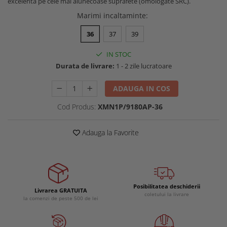
excelenta pe cele mai alunecoase suprafete (omologate SRC).
Buzunare externe
Menghine si prese
Marimi incaltaminte
:
Echipamente specializate
36
37
39
Echipamente muncitori ferma
Echipamente veterinari
IN STOC
Echipamente mulgatori
Durata de livrare:
1 - 2 zile lucratoare
Echipamente trimeri ongloane
ADAUGA IN COS
Masti protectie
Manusi protectie
Cod Produs:
XMN1P/9180AP-36
Casti si antifoane protectie
Adauga la Favorite
Posibilitatea deschiderii
Livrarea GRATUITA
coletului la livrare
la comenzi de peste 500 de lei