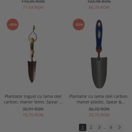
110,05 RON
123,98 RON
& Jackson Colours
77,04 RON
86,79 RON
-40%
-30%
Plantator ingust cu lama otel
Plantator cu lama otel carbon,
carbon, maner lemn, Spear &
maner plastic, Spear &
Jackson Elements
Jackson Select Carbon
32,91 RON
36,72 RON
19,75 RON
25,70 RON
1
2
3
6
...