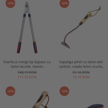
-30%
-40%
Buzunare externe
Menghine si prese
Echipamente specializate
Echipamente muncitori ferma
Echipamente veterinari
Echipamente mulgatori
Echipamente trimeri ongloane
Masti protectie
Manusi protectie
Casti si antifoane protectie
Foarfeca crengi tip bypass cu
Sapaliga plivit cu lama otel
lame lacuite, maner
carbon, coada lemn scurta,
telescopic, Spear & Jackson
Spear & Jackson Elements
168,19 RON
31,16 RON
Razorsharp Steel
117,73 RON
18,70 RON
-30%
-30%