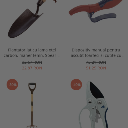
Plantator lat cu lama otel
Dispozitiv manual pentru
carbon, maner lemn, Spear &
ascutit foarfeci si cutite cu
Jackson Elements
lama cu carbura de tungsten,
32,67 RON
73,21 RON
Spear & Jackson Razorsharp
22,87 RON
51,25 RON
-30%
-40%