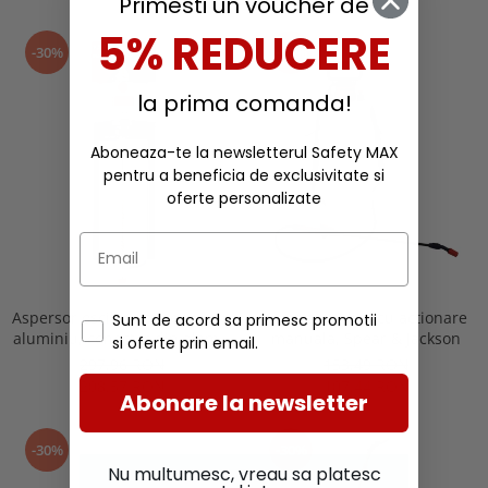
Primesti un voucher de
Razorsharp Pro
5% REDUCERE
-30%
-30%
la prima comanda!
Aboneaza-te la newsletterul Safety MAX
pentru a beneficia de exclusivitate si
oferte personalizate
Aspersor oscilant cu teava din
Atomizor 8 litri cu actionare
Sunt de acord sa primesc promotii
aluminiu, conector din alama,
manuala, Spear & Jackson
si oferte prin email.
Spear & Jackson
297,96 RON
153,49 RON
208,57 RON
107,44 RON
Abonare la newsletter
-30%
-30%
Nu multumesc, vreau sa platesc