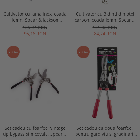
Cultivator cu lama inox, coada
Cultivator cu 3 dinti din otel
lemn, Spear & Jackson
carbon, coada lemn, Spear &
Traditional Stainless
Jackson Elements
135,94 RON
121,06 RON
95,16 RON
84,74 RON
-30%
-30%
Set cadou cu foarfeci Vintage
Set cadou cu doua foarfeci,
tip bypass si nicovala, Spear &
pentru gard viu si gradinarit
Jackson Gift Sets
tip bypass, manere roz, Spear