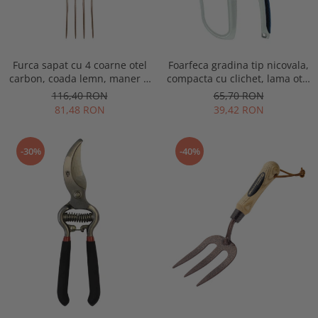
Furca sapat cu 4 coarne otel
Foarfeca gradina tip nicovala,
carbon, coada lemn, maner D
compacta cu clichet, lama otel
plastic, Spear & Jackson
SK5 cu teflon, Spear & Jackson
116,40 RON
65,70 RON
Elements
Razorsharp Advance
81,48 RON
39,42 RON
-30%
-40%