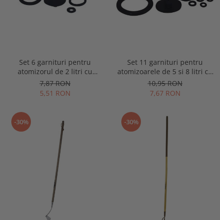
Set 6 garnituri pentru
Set 11 garnituri pentru
atomizorul de 2 litri cu
atomizoarele de 5 si 8 litri cu
actionare manuala, Spear &
actionare manuala, Spear &
7,87 RON
10,95 RON
Jackson
Jackson
5,51 RON
7,67 RON
-30%
-30%