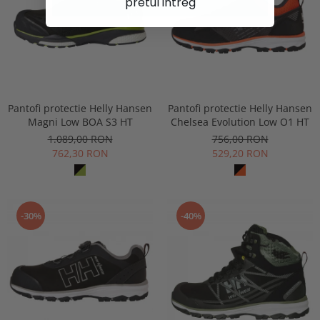
pretul intreg
Pantofi protectie Helly Hansen
Pantofi protectie Helly Hansen
Magni Low BOA S3 HT
Chelsea Evolution Low O1 HT
1.089,00 RON
756,00 RON
762,30 RON
529,20 RON
-30%
-40%