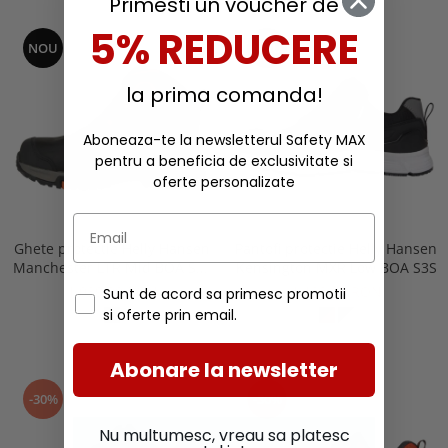
Primesti un voucher de
5% REDUCERE
NOU
NOU
la prima comanda!
Aboneaza-te la newsletterul Safety MAX
pentru a beneficia de exclusivitate si
oferte personalizate
Ghete protectie Helly Hansen
Pantofi protectie Helly Hansen
Manchester LTR Mid BOA S7S
Kensington MXR Low BOA S3S
HT
1.039,00 RON
1.133,00 RON
Sunt de acord sa primesc promotii
si oferte prin email.
Abonare la newsletter
-30%
-30%
Nu multumesc, vreau sa platesc