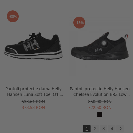
-30%
-15%
Pantofi protectie dama Helly
Pantofi protectie Helly Hansen
Hansen Luna Soft Toe, O1,
Chelsea Evolution BRZ Low
negru/portocaliu
BOA Soft Toe O1
533,61 RON
850,00 RON
373,53 RON
722,50 RON
1
2
3
4