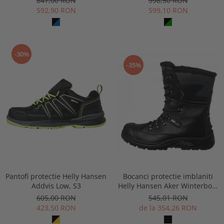
847,00 RON
998,50 RON
592,90 RON
599,10 RON
-30%
-35%
Pantofi protectie Helly Hansen
Bocanci protectie imblaniti
Addvis Low, S3
Helly Hansen Aker Winterboot
S3
605,00 RON
545,01 RON
423,50 RON
de la 354,26 RON