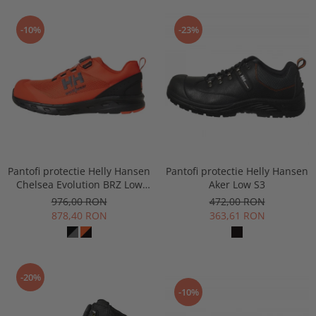
Buzunare externe
Menghine si prese
-10%
-23%
Echipamente specializate
Echipamente muncitori ferma
Echipamente veterinari
Echipamente mulgatori
Echipamente trimeri ongloane
Masti protectie
Manusi protectie
Casti si antifoane protectie
Pantofi protectie Helly Hansen
Pantofi protectie Helly Hansen
Chelsea Evolution BRZ Low
Aker Low S3
BOA S1P
976,00 RON
472,00 RON
878,40 RON
363,61 RON
-20%
-10%