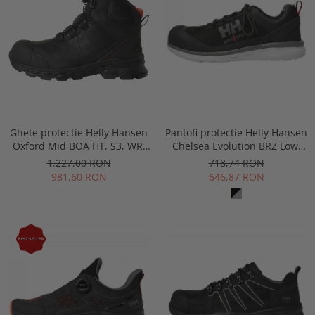
Ghete protectie Helly Hansen
Pantofi protectie Helly Hansen
Oxford Mid BOA HT, S3, WR,
Chelsea Evolution BRZ Low,
HRO, SRC, ESD, negre
S1P
1.227,00 RON
718,74 RON
981,60 RON
646,87 RON