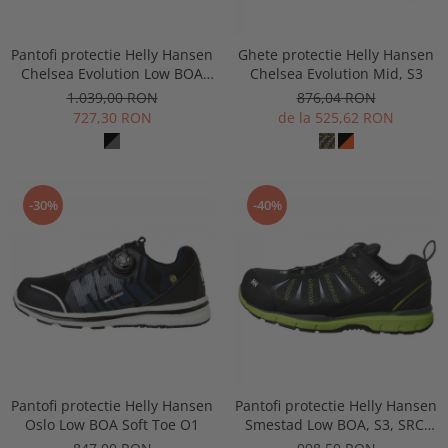
Pantofi protectie Helly Hansen
Ghete protectie Helly Hansen
Chelsea Evolution Low BOA
Chelsea Evolution Mid, S3
Wide, S3
1.039,00 RON
876,04 RON
727,30 RON
de la 525,62 RON
-30%
-40%
Pantofi protectie Helly Hansen
Pantofi protectie Helly Hansen
Oslo Low BOA Soft Toe O1
Smestad Low BOA, S3, SRC,
ESD