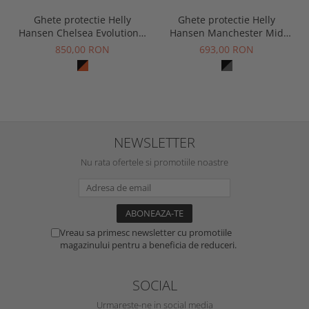
Ghete protectie Helly
Ghete protectie Helly
Hansen Manchester Mid
Hansen Chelsea Evolution 2
S3S
Mid HT Soft Toe, O2, HRO,
693,00 RON
850,00 RON
SRC, ESD
NEWSLETTER
Nu rata ofertele si promotiile noastre
Vreau sa primesc newsletter cu promotiile
magazinului pentru a beneficia de reduceri.
SOCIAL
Urmareste-ne in social media