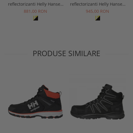
reflectorizanti Helly Hansen
reflectorizanti Helly Hansen
ICU Construction CL1
ICU Construction CL2
881,00 RON
945,00 RON
PRODUSE SIMILARE