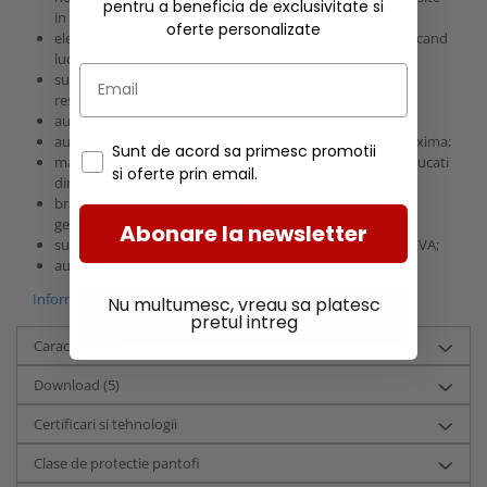
pentru a beneficia de exclusivitate si
in cazurile in care metalele sunt detectate de sisteme;
oferte personalizate
elementele reflectorizante te mentin in siguranta atunci cand
lucrezi in conditii de luminozitate scazuta;
sunt dotate cu captuseala din plasa ce permite pielii sa
respire, cu gestionare de umiditate;
au bombeu de protectie din compozit;
au lamela antiperforatie nemetalica pentru protectie maxima;
Sunt de acord sa primesc promotii
materialul superior din poliester rezistent la rupere are bucati
si oferte prin email.
din microfibra;
branturile din PU cu celula deschisa sunt usoare si
gestioneaza in mod eficient umezeala;
Abonare la newsletter
sunt dotate cu lamela de amortizare usoara din spuma EVA;
au talpa din cauciuc
HELLYGRIP
.
Informatii conformitate produs
Nu multumesc, vreau sa platesc
pretul intreg
Caracteristici
Download (5)
Certificari si tehnologii
Clase de protectie pantofi