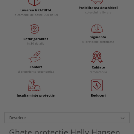
Posibilitatea deschiderii
Livrarea GRATUITA
coletului la livrare
la comenzi de peste 500 de lei
Siguranta
Retur garantat
si protectie certificata
in 30 de zile
Confort
Calitate
si experienta ergonomica
remarcabila
Incaltaminte protectie
Reduceri
Descriere
Ghete protectie Helly Hansen