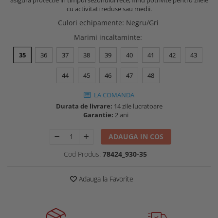
asigura protectie in timpul sezonului rece, fiind potrivite pentru zilele
Buzunare externe
cu activitati reduse sau medii.
Menghine si prese
Echipamente specializate
Culori echipamente
:
Negru/Gri
Echipamente muncitori ferma
Marimi incaltaminte
:
Echipamente veterinari
35
36
37
38
39
40
41
42
43
Echipamente mulgatori
Echipamente trimeri ongloane
44
45
46
47
48
Masti protectie
LA COMANDA
Manusi protectie
Durata de livrare:
14 zile lucratoare
Garantie:
2 ani
Casti si antifoane protectie
ADAUGA IN COS
Cod Produs:
78424_930-35
Adauga la Favorite