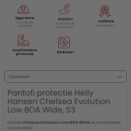
Siguranta
Confort
Calitate
si protectie
si experienta
remarcabila
certificata
ergonomica
Incaltaminte
Reduceri
protectie
Descriere
Pantofi protectie Helly
Hansen Chelsea Evolution
Low BOA Wide, S3
Pantofii
Chelsea Evolution Low BOA Wide
au urmatoarele
caracteristici: