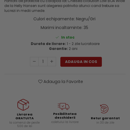
Pantofii de protectie cu calapod lat Chelsea Evolution Low BOA Wide
Genti si trolere
Menghine si prese
de la Helly Hansen sunt alegerea potrivita atunci cand trebuie sa
Buzunare externe
lucrezi in medii umede.
Echipamente specializate
Culori echipamente
:
Negru/Gri
Echipamente muncitori ferma
Marimi incaltaminte
:
35
Echipamente veterinari
In stoc
Echipamente mulgatori
Durata de livrare:
1 - 2 zile lucratoare
Garantie:
2 ani
Echipamente trimeri ongloane
Masti protectie
ADAUGA IN COS
Manusi protectie
Casti si antifoane protectie
Adauga la Favorite
Posibilitatea
Livrarea
deschiderii
Retur garantat
GRATUITA
coletului la livrare
in 30 de zile
la comenzi de peste
500 de lei