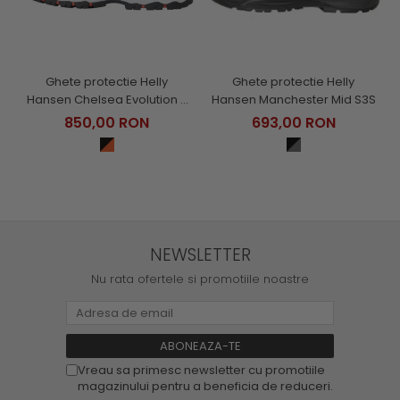
Ghete protectie Helly
Ghete protectie Helly
Hansen Manchester Mid S3S
Hansen Chelsea Evolution 2
Mid HT Soft Toe, O2, HRO,
693,00 RON
850,00 RON
SRC, ESD
NEWSLETTER
Nu rata ofertele si promotiile noastre
Vreau sa primesc newsletter cu promotiile
magazinului pentru a beneficia de reduceri.