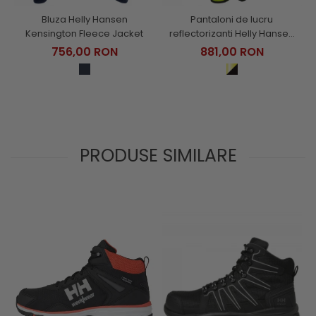
Bluza Helly Hansen
Pantaloni de lucru
Kensington Fleece Jacket
reflectorizanti Helly Hansen
ICU Construction CL1
756,00 RON
881,00 RON
PRODUSE SIMILARE