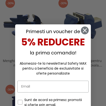
-30%
-30%
Buzunare externe
Menghine si prese
Echipamente specializate
Echipamente muncitori ferma
Echipamente veterinari
Echipamente mulgatori
Primesti un voucher de
Echipamente trimeri ongloane
5% REDUCERE
Masti protectie
Manusi protectie
la prima comanda!
Casti si antifoane protectie
Menghina rotativa 100 mm cu
Menghina compacta pentru
Aboneaza-te la newsletterul Safety MAX
nicovala, Eclipse
tevi, 100 mm cu nicovala,
pentru a beneficia de exclusivitate si
Eclipse
639,36 RON
249,56 RON
oferte personalizate
447,55 RON
174,69 RON
-30%
Sunt de acord sa primesc promotii
si oferte prin email.