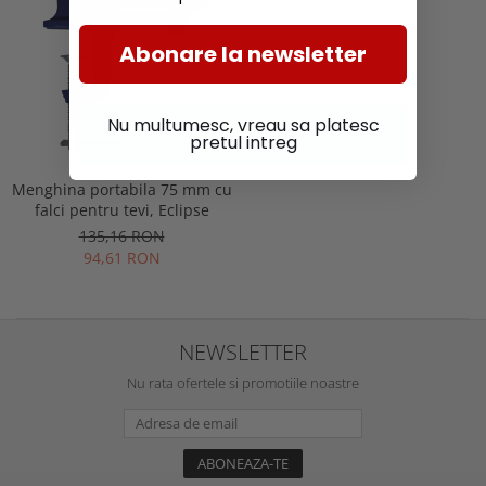
Abonare la newsletter
Nu multumesc, vreau sa platesc
pretul intreg
Menghina portabila 75 mm cu
falci pentru tevi, Eclipse
135,16 RON
94,61 RON
NEWSLETTER
Nu rata ofertele si promotiile noastre