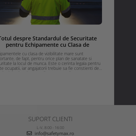
Totul despre Standardul de Securitate
Intelege
pentru Echipamente cu Clasa de
Vizibilitate Inalta
Imbracamintea d
ipamentele cu clasa de vizibilitate mare sunt
rol foarte imp
ortante, de fapt, pentru orice plan de sanatate si
desfasoara in a
uritate la locul de munca. Este o cerinta legala pentru
vehicule motor
e ocupatii, iar angajatorii trebuie sa fie constienti de
pentru persona
ndardele si reglementarile care se aplica acestor
Citeste mai mult
ste mai mult
de lumina slaba
ipamente. Acest articol ofera o prezentare generala a
este de a face p
ndardului de securitate pentru echipamentele cu
unghiurile, redu
a de vizibilitate mare, sunt prezentate beneficiile,
rile de echipamente,...
SUPORT CLIENTI
L-V, 8:00 - 16:00
info@safetymax.ro