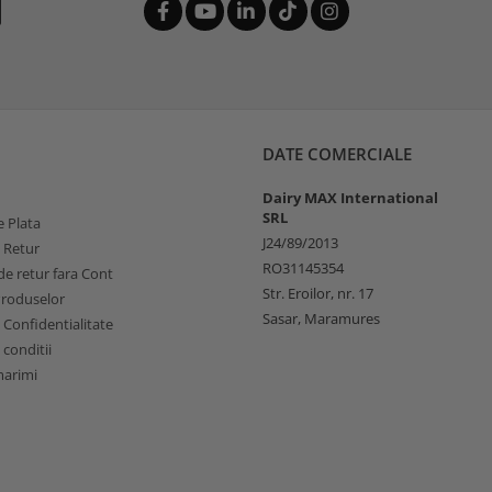
DATE COMERCIALE
Dairy MAX International
SRL
 Plata
J24/89/2013
e Retur
RO31145354
e retur fara Cont
Str. Eroilor, nr. 17
Produselor
Sasar, Maramures
e Confidentialitate
 conditii
marimi