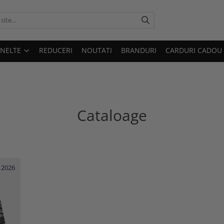
UNELTE
REDUCERI
NOUTATI
BRANDURI
CARDURI CADOU
Cataloage
 2026