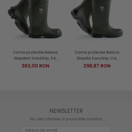
Cizme protectie Bekina
Cizme protectie Bekina
StepliteX SolidGrip, S4,
Steplite EasyGrip, O4,
verde/negru
verde/negru
363,00 RON
298,87 RON
NEWSLETTER
Nu rata ofertele si promotiile noastre