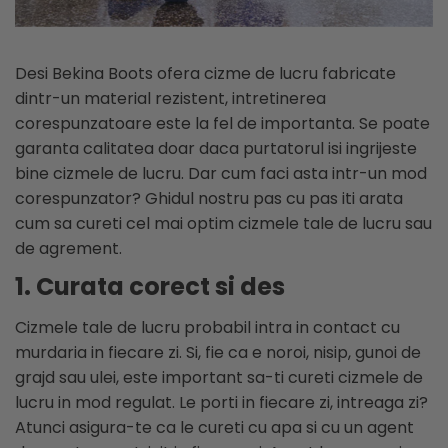
Mistrii
Cizme protectie
Spacluri
Branturi
Trasare si marcare
Sosete
Desi Bekina Boots ofera cizme de lucru fabricate
Alte unelte constructii
Echipamente camuflaj
dintr-un material rezistent, intretinerea
Fierastraie si topoare
corespunzatoare este la fel de importanta. Se poate
Tricouri camo
Unelte de masurat
garanta calitatea doar daca purtatorul isi ingrijeste
Bluze si hanorace camo
bine cizmele de lucru. Dar cum faci asta intr-un mod
Foarfeci si cuttere
Caciuli si gulere camo
corespunzator? Ghidul nostru pas cu pas iti arata
Geci camo
Maturi, perii si farase
cum sa cureti cel mai optim cizmele tale de lucru sau
Pantaloni camo
Lopeti, cazmale si sape
de agrement.
Incaltaminte camo
Unelte specializate ferma
Sorturi si maneci protectie
1. Curata corect si des
Ciocane si baroase
Accesorii echipamente
Cizmele tale de lucru probabil intra in contact cu
Dispozitive fixare
protectie
murdaria in fiecare zi. Si, fie ca e noroi, nisip, gunoi de
Capsatoare
Curele si bretele
grajd sau ulei, este important sa-ti cureti cizmele de
Consumabile scule si unelte
Genunchiere
lucru in mod regulat. Le porti in fiecare zi, intreaga zi?
Alte accesorii echipamente
Lame fierastraie
Atunci asigura-te ca le cureti cu apa si cu un agent
protectie
Coliere metalice