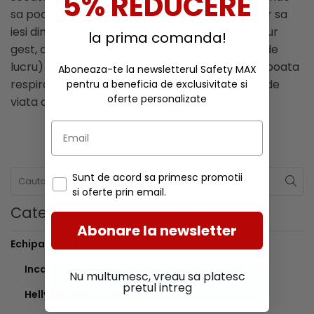
5% REDUCERE
sa poata fi aerisite. S-ar putea sa para mai usor sa
iesi din salopeta si cizmele de lucru intr-un singur
la prima comanda!
gest, dar asigura-te ca iti indepartezi hainele (de
lucru) de pe cizme astfel incat poliuretanul sa poata
Aboneaza-te la newsletterul Safety MAX
respira si sa se usuce. Astfel, vei creste durata de
pentru a beneficia de exclusivitate si
oferte personalizate
viata a cizmelor tale de lucru.
Sunt de acord sa primesc promotii
si oferte prin email.
Categorii
Abonare la newsletter
Echipamente de lucru si protectie
Incaltaminte de Protectie
Nu multumesc, vreau sa platesc
pretul intreg
Helly Hansen Workwear