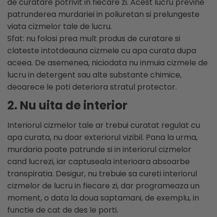
de curatare potrivit in fiecare zi. Acest lucru previne
Genti si trolere
Menghine si prese
patrunderea murdariei in poliuretan si prelungeste
Buzunare externe
viata cizmelor tale de lucru.
Echipamente specializate
Sfat: nu folosi prea mult produs de curatare si
Echipamente muncitori ferma
clateste intotdeauna cizmele cu apa curata dupa
Echipamente veterinari
aceea. De asemenea, niciodata nu inmuia cizmele de
Echipamente mulgatori
lucru in detergent sau alte substante chimice,
Echipamente trimeri ongloane
deoarece le poti deteriora stratul protector.
Masti protectie
2. Nu uita de interior
Manusi protectie
Interiorul cizmelor tale ar trebui curatat regulat cu
Casti si antifoane protectie
apa curata, nu doar exteriorul vizibil. Pana la urma,
murdaria poate patrunde si in interiorul cizmelor
cand lucrezi, iar captuseala interioara absoarbe
transpiratia. Desigur, nu trebuie sa cureti interiorul
cizmelor de lucru in fiecare zi, dar programeaza un
moment, o data la doua saptamani, de exemplu, in
functie de cat de des le porti.