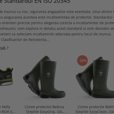
pe Standardul EN ISO 20345
de munca cu risc, siguranta angajatilor este esentiala. Unul dintre f
tru asigurarea acesteia este incaltamintea de protectie. Standardul
 orientari precise pentru alegerea corecta a incaltamintei de protec
exhaustiv, vom explora in detaliu acest standard si vom dezvalui d
portant sa selectam incaltaminte adecvata pentru locul de munca.
Clasificarilor de Rezistenta...
mult
-20%
e Helly
Cizme protectie Bekina
Cizme protectie Beki
w BOA S3
Steplite EasyGrip, O4,
Steplite EasyClean, O4