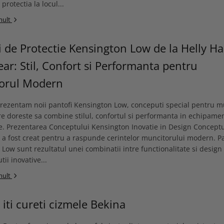
 protectia la locul...
mult
i de Protectie Kensington Low de la Helly H
r: Stil, Confort si Performanta pentru
orul Modern
prezentam noii pantofi Kensington Low, conceputi special pentru m
e doreste sa combine stilul, confortul si performanta in echipame
e. Prezentarea Conceptului Kensington Inovatie in Design Concept
a fost creat pentru a raspunde cerintelor muncitorului modern. Pa
Low sunt rezultatul unei combinatii intre functionalitate si design 
tii inovative...
mult
iti cureti cizmele Bekina