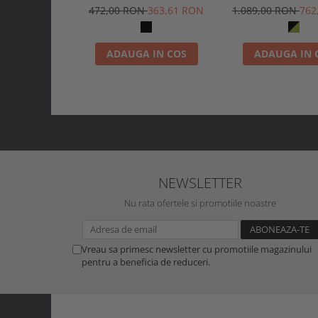
HT
472,00 RON
363,61 RON
1.089,00 RON
762
ADAUGA IN COS
ADAUGA IN 
NEWSLETTER
Nu rata ofertele si promotiile noastre
Vreau sa primesc newsletter cu promotiile magazinului
pentru a beneficia de reduceri.