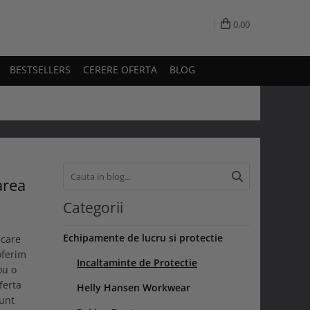
0,00
BESTSELLERS
CERERE OFERTA
BLOG
area
Categorii
Echipamente de lucru si protectie
 care
oferim
Incaltaminte de Protectie
ou o
ferta
Helly Hansen Workwear
sunt