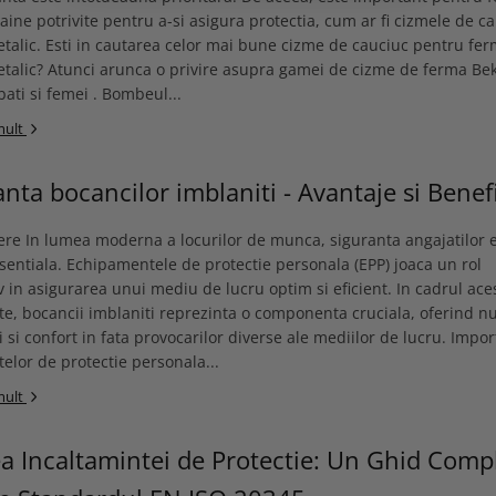
aine potrivite pentru a-si asigura protectia, cum ar fi cizmele de c
alic. Esti in cautarea celor mai bune cizme de cauciuc pentru fe
alic? Atunci arunca o privire asupra gamei de cizme de ferma Be
ati si femei . Bombeul...
mult
nta bocancilor imblaniti - Avantaje si Benefi
ere In lumea moderna a locurilor de munca, siguranta angajatilor e
esentiala. Echipamentele de protectie personala (EPP) joaca un rol
v in asigurarea unui mediu de lucru optim si eficient. In cadrul ace
e, bocancii imblaniti reprezinta o componenta cruciala, oferind n
ci si confort in fata provocarilor diverse ale mediilor de lucru. Impo
lor de protectie personala...
mult
a Incaltamintei de Protectie: Un Ghid Comp