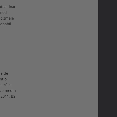
atea doar
 mod
 cizmele
robabil
le de
nt o
perfect
rice mediu
5:2011, BS