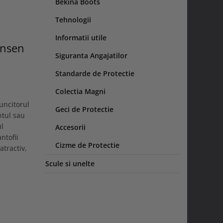
Bekina Boots
Tehnologii
Informatii utile
ansen
Siguranta Angajatilor
Standarde de Protectie
Colectia Magni
uncitorul
Geci de Protectie
ntul sau
ul
Accesorii
ntofii
Cizme de Protectie
atractiv,
Scule si unelte