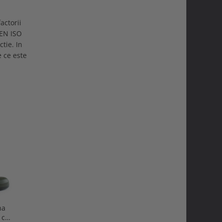
actorii
 EN ISO
tie. In
e ce este
na
Cizme protectie Bekina
Cizme protectie Bekina
 cu
StepliteX SolidGrip, O4,
Litefield, O4, verde/maro