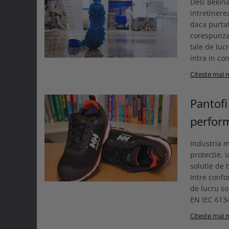
Desi Bekina
Curele si bretele
Menghine si prese
intretinere
Genunchiere
daca purtat
Alte accesorii echipamente
corespunzat
protectie
tale de luc
Genti si trolere
intra in co
Buzunare externe
Citeste mai 
Echipamente specializate
Echipamente muncitori ferma
Pantofi
Echipamente veterinari
perform
Echipamente mulgatori
Echipamente trimeri ongloane
Industria 
Masti protectie
protectie, 
Manusi protectie
solutie de 
intre confo
Casti si antifoane protectie
de lucru so
EN IEC 6134
Citeste mai 