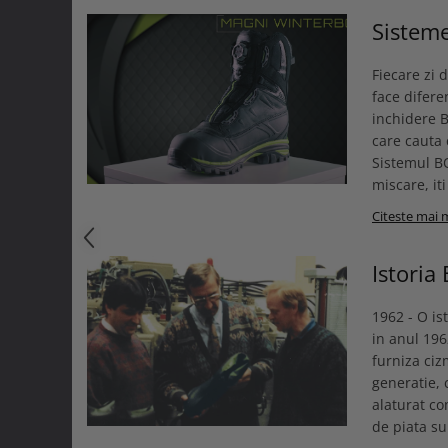
Sisteme
Fiecare zi 
face difere
inchidere 
care cauta 
Sistemul B
miscare, iti
Citeste mai 
Istoria
1962 - O is
in anul 196
furniza ciz
generatie, 
alaturat co
de piata su