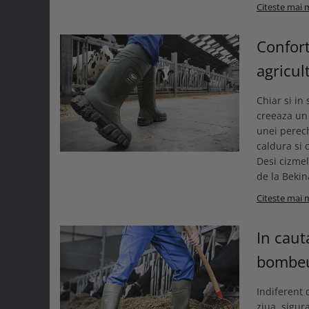
Citeste mai 
Confort
agricu
Chiar si in
creeaza un 
unei perech
caldura si 
Desi cizmel
de la Bekina
Citeste mai 
In caut
bombeu
Indiferent 
ziua, sigur