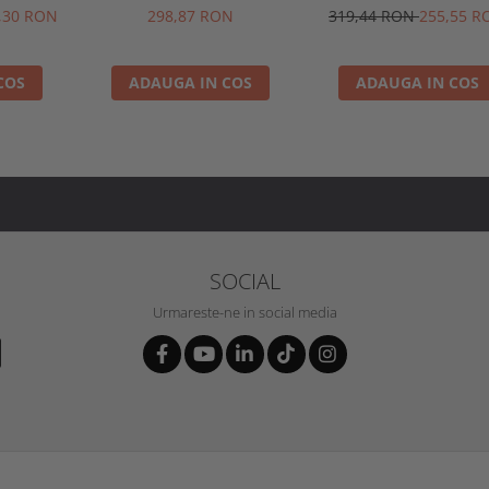
verde/negru
talpa plata, verde/ne
,30 RON
298,87 RON
319,44 RON
255,55 R
COS
ADAUGA IN COS
ADAUGA IN COS
SOCIAL
Urmareste-ne in social media