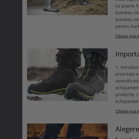
sa poarte h
bombeu met
bombeu met
pentru barb
Citeste mai 
Importa
1. Introduc
prioritate 
semnificati
echipament
protectie, 
echipamente
Citeste mai 
Alegere