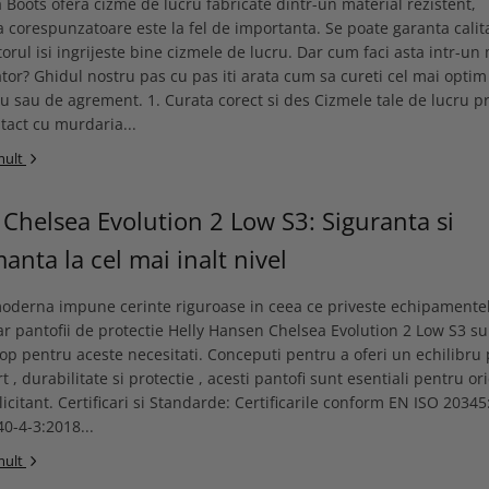
 Boots ofera cizme de lucru fabricate dintr-un material rezistent,
a corespunzatoare este la fel de importanta. Se poate garanta calit
orul isi ingrijeste bine cizmele de lucru. Dar cum faci asta intr-un
or? Ghidul nostru pas cu pas iti arata cum sa cureti cel mai optim
ru sau de agrement. 1. Curata corect si des Cizmele tale de lucru p
ntact cu murdaria...
mult
 Chelsea Evolution 2 Low S3: Siguranta si
anta la cel mai inalt nivel
moderna impune cerinte riguroase in ceea ce priveste echipamente
iar pantofii de protectie Helly Hansen Chelsea Evolution 2 Low S3 su
top pentru aceste necesitati. Conceputi pentru a oferi un echilibru 
rt , durabilitate si protectie , acesti pantofi sunt esentiali pentru o
licitant. Certificari si Standarde: Certificarile conform EN ISO 2034
0-4-3:2018...
mult