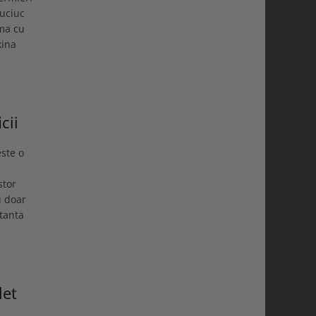
auciuc
rma cu
kina
cii
ste o
stor
u doar
rtanta
let