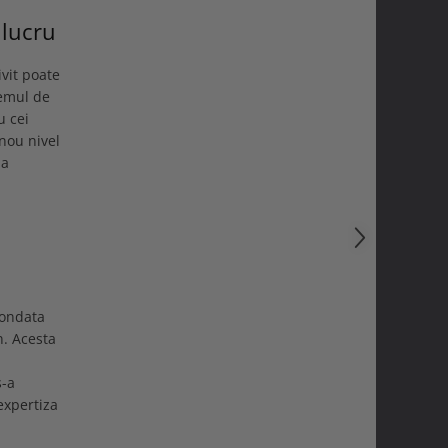
 lucru
vit poate
temul de
u cei
 nou nivel
la
fondata
n. Acesta
s-a
expertiza