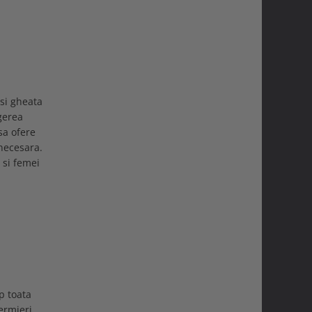
 si gheata
gerea
sa ofere
 necesara.
 si femei
p toata
ermieri