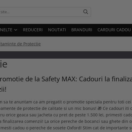
UNELTE
REDUCERI
NOUTATI
BRANDURI
CARDURI CADOU
ltaminte de Protectie
ie
omotie de la Safety MAX: Cadouri la finaliz
ii!
 sa te anuntam ca am pregatit o promotie speciala pentru toti cei
amente de protectie de calitate si un mic bonus! 🎁 Ce cadouri iti 
u orice geaca sau jacheta cu pret de peste 1.500 lei, primesti cad
la finalizarea comenzii! La orice pereche de bocanci sau ghete din o
imesti cadou o pereche de sosete Oxford! Stim cat de importante 