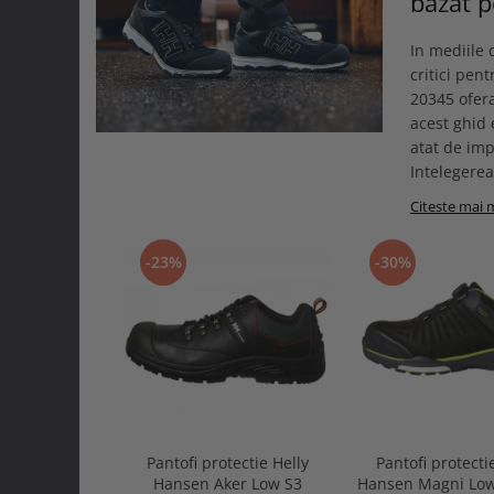
bazat 
In mediile 
critici pen
20345 ofera
acest ghid 
atat de im
Intelegerea 
Citeste mai 
-23%
-30%
Pantofi protectie Helly
Pantofi protecti
Hansen Aker Low S3
Hansen Magni Lo