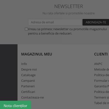
Curele si bretele
NEWSLETTER
Menghine si prese
Genunchiere
Nu rata ofertele si promotiile noastre
Alte accesorii echipamente
protectie
Genti si trolere
Vreau sa primesc newsletter cu promotiile magazinului
Buzunare externe
pentru a beneficia de reduceri.
Echipamente specializate
Echipamente muncitori ferma
Echipamente veterinari
MAGAZINUL MEU
CLIENTI
Echipamente mulgatori
Info
ANPC
Echipamente trimeri ongloane
Despre noi
Metode de
Masti protectie
Cataloage
Politica d
Manusi protectie
Campanii
Formular d
Casti si antifoane protectie
Parteneri
Garantia 
Certificari
Politica d
Contacteaza-ne
Termeni si
Tabel de 
Nota clienților