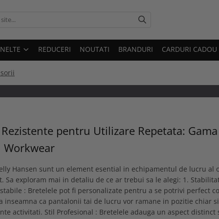
UNELTE
REDUCERI
NOUTATI
BRANDURI
CARDURI CADOU
sorii
 Rezistente pentru Utilizare Repetata: Gama
 Workwear
elly Hansen sunt un element esential in echipamentul de lucru al o
. Sa exploram mai in detaliu de ce ar trebui sa le alegi: 1. Stabilitat
stabile : Bretelele pot fi personalizate pentru a se potrivi perfect c
a inseamna ca pantalonii tai de lucru vor ramane in pozitie chiar si
nte activitati. Stil Profesional : Bretelele adauga un aspect distinct 