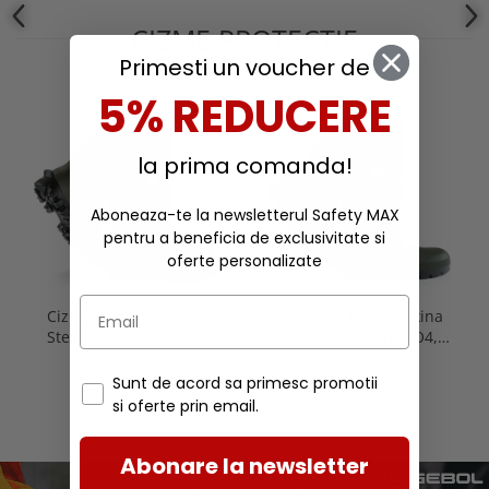
CIZME PROTECTIE
Primesti un voucher de
5% REDUCERE
la prima comanda!
Aboneaza-te la newsletterul Safety MAX
pentru a beneficia de exclusivitate si
oferte personalizate
Cizme protectie Bekina
Cizme protectie Bekina
StepliteX SolidGrip, S4,
Steplite EasyGrip, O4,
verde/negru
verde/negru
363,00 RON
298,87 RON
Sunt de acord sa primesc promotii
si oferte prin email.
Abonare la newsletter