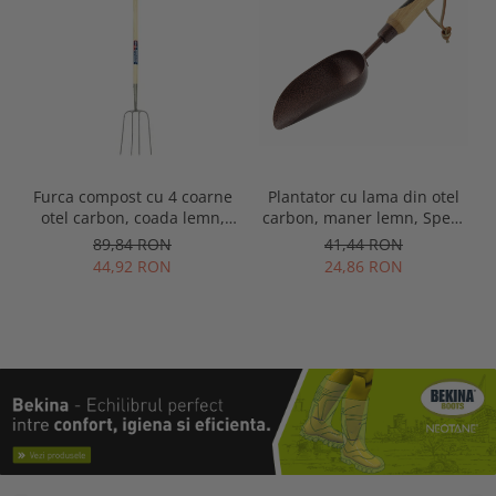
Furca compost cu 4 coarne
Plantator cu lama din otel
otel carbon, coada lemn,
carbon, maner lemn, Spear
Spear & Jackson Neverbend
& Jackson Elements
89,84 RON
41,44 RON
Professional
44,92 RON
24,86 RON