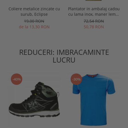
Coliere metalice zincate cu
Plantator in ambalaj cadou
surub, Eclipse
cu lama inox, maner lemn,
gravat World's Best
19,00 RON
72,54 RON
Gardener, Spear & Jackson
de la 13,30 RON
50,78 RON
REDUCERI: IMBRACAMINTE
LUCRU
-40%
-30%