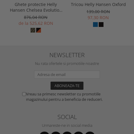
Ghete protectie Helly
Tricou Helly Hansen Oxford
Hansen Chelsea Evolution
139,00 RON
Mid, S3
876,04 RON
97,30 RON
de la 525,62 RON
NEWSLETTER
Nu rata ofertele si promotiile noastre
Vreau sa primesc newsletter cu promotiile
magazinului pentru a beneficia de reduceri.
SOCIAL
Urmareste-ne in social media