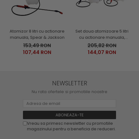
Atomizor 8 litri cu actionare
Set doua atomizoare 5 litri
manuala, Spear & Jackson
cu actionare manuala,
Spear & Jackson
153,49 RON
205,82 RON
107,44 RON
144,07 RON
NEWSLETTER
Nu rata ofertele si promotiile noastre
Vreau sa primesc newsletter cu promotiile
magazinului pentru a beneficia de reduceri.