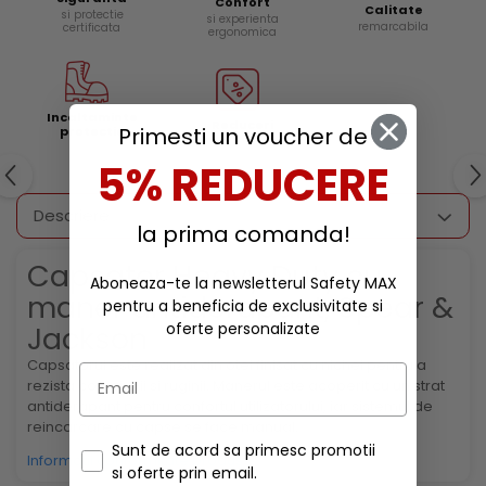
Confort
Calitate
si protectie
si experienta
remarcabila
certificata
ergonomica
Incaltaminte
Reduceri
Primesti un voucher de
protectie
5% REDUCERE
Descriere
la prima comanda!
Capsator Heavy Duty cu
Aboneaza-te la newsletterul Safety MAX
maner antiderapant, Spear &
pentru a beneficia de exclusivitate si
oferte personalizate
Jackson
Capsatorul este realizat din otel finisat cu nichel pentru a
rezista coroziunii si ruginii. Manerul este acoperit cu un strat
antiderapant pentru confortul utilizatorului, iar sistemul de
reincarcare cu capse se face manual.
Sunt de acord sa primesc promotii
Informatii conformitate produs
si oferte prin email.