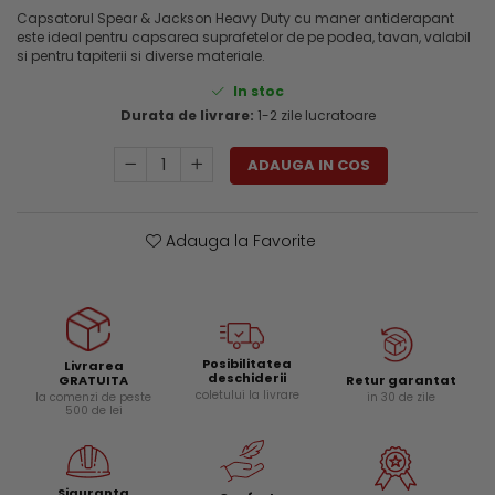
Genti si trolere
Capsatorul Spear & Jackson Heavy Duty cu maner antiderapant
Menghine si prese
este ideal pentru capsarea suprafetelor de pe podea, tavan, valabil
Buzunare externe
si pentru tapiterii si diverse materiale.
Echipamente specializate
In stoc
Echipamente muncitori ferma
Durata de livrare:
1-2 zile lucratoare
Echipamente veterinari
Echipamente mulgatori
ADAUGA IN COS
Echipamente trimeri ongloane
Masti protectie
Adauga la Favorite
Manusi protectie
Casti si antifoane protectie
Posibilitatea
Livrarea
deschiderii
Retur garantat
GRATUITA
coletului la livrare
in 30 de zile
la comenzi de peste
500 de lei
Siguranta