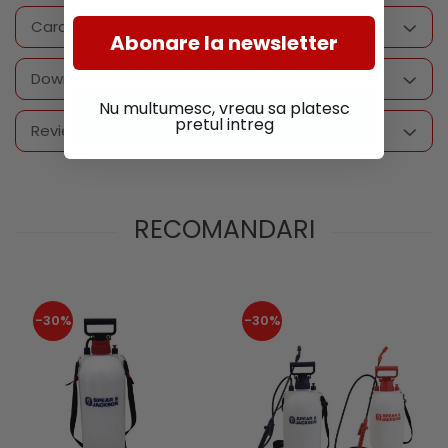
Caracteristici
Abonare la newsletter
Download (1)
Nu multumesc, vreau sa platesc
pretul intreg
Review-uri
(0)
RECOMANDARI
-30%
-30%