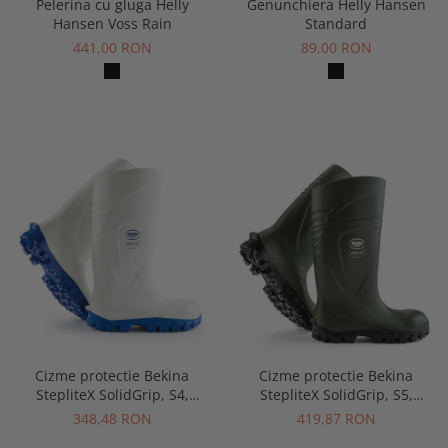
Pelerina cu gluga Helly
Genunchiera Helly Hansen
Hansen Voss Rain
Standard
441,00 RON
89,00 RON
Cizme protectie Bekina
Cizme protectie Bekina
StepliteX SolidGrip, S4,
StepliteX SolidGrip, S5,
alb/albastru
verde/negru
348,48 RON
419,87 RON