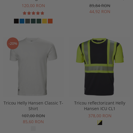
Spear & Jackson Neverbend
120,00 RON
89,84 RON
Professional
44,92 RON
-20%
Tricou Helly Hansen Classic T-
Tricou reflectorizant Helly
Shirt
Hansen ICU CL1
107,00 RON
378,00 RON
85,60 RON