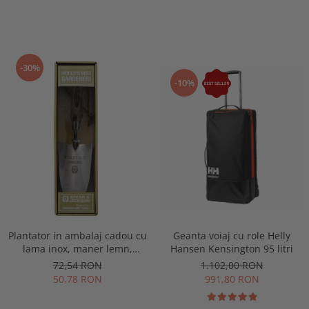
-30%
-10%
Plantator in ambalaj cadou cu
Geanta voiaj cu role Helly
lama inox, maner lemn,
Hansen Kensington 95 litri
gravat World's Best Gardener,
72,54 RON
1.102,00 RON
Spear & Jackson
50,78 RON
991,80 RON