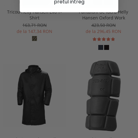
pretul intreg
Tricou Helly Hansen Evo T-
Pantaloni de lucru Helly
Shirt
Hansen Oxford Work
163,71 RON
423,50 RON
de la 147,34 RON
de la 296,45 RON