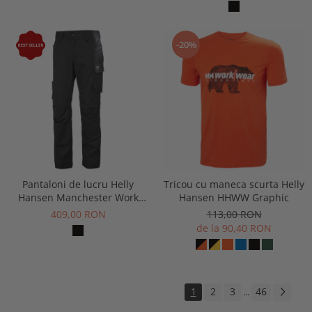
-20%
Pantaloni de lucru Helly
Tricou cu maneca scurta Helly
Hansen Manchester Work
Hansen HHWW Graphic
Pant
409,00 RON
113,00 RON
de la 90,40 RON
1
2
3
46
...