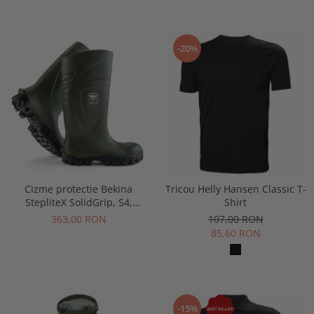
-20%
Cizme protectie Bekina
Tricou Helly Hansen Classic T-
StepliteX SolidGrip, S4,
Shirt
verde/negru
363,00 RON
107,00 RON
85,60 RON
-15%