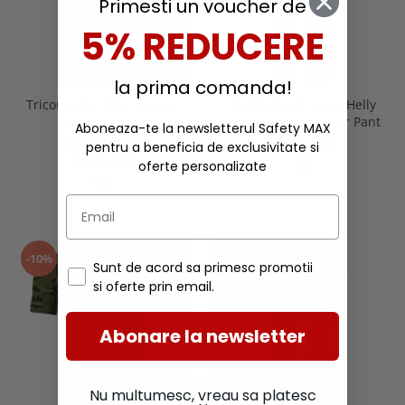
Primesti un voucher de
5% REDUCERE
la prima comanda!
Tricou polo Helly Hansen
Pantaloni de lucru Helly
Classic Polo
Hansen Manchester Pant
Aboneaza-te la newsletterul Safety MAX
152,00 RON
347,00 RON
pentru a beneficia de exclusivitate si
129,20 RON
oferte personalizate
-10%
-30%
Sunt de acord sa primesc promotii
si oferte prin email.
Abonare la newsletter
Nu multumesc, vreau sa platesc