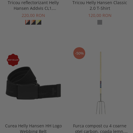
Tricou reflectorizant Helly
Tricou Helly Hansen Classic
Buzunare externe
Menghine si prese
Hansen Addvis CL1,
2.0 T-Shirt
Echipamente specializate
galben/negru abanos, XS
220,00 RON
120,00 RON
Echipamente muncitori ferma
Echipamente veterinari
Echipamente mulgatori
Echipamente trimeri ongloane
Masti protectie
-50%
Manusi protectie
Casti si antifoane protectie
Curea Helly Hansen HH Logo
Furca compost cu 4 coarne
Webbing Belt
otel carbon, coada lemn,