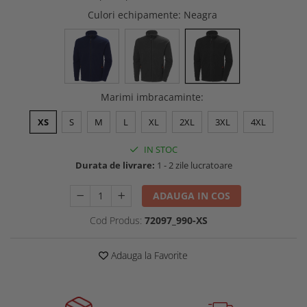
Buzunare externe
Menghine si prese
Culori echipamente
: Neagra
Echipamente specializate
Echipamente muncitori ferma
Echipamente veterinari
Echipamente mulgatori
Marimi imbracaminte
:
Echipamente trimeri ongloane
Masti protectie
XS
S
M
L
XL
2XL
3XL
4XL
Manusi protectie
IN STOC
Casti si antifoane protectie
Durata de livrare:
1 - 2 zile lucratoare
ADAUGA IN COS
Cod Produs:
72097_990-XS
Adauga la Favorite