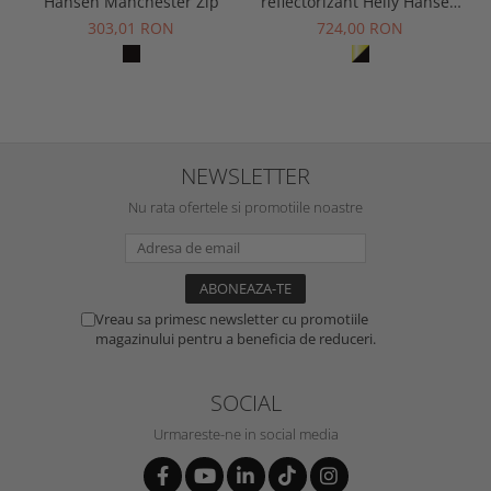
Hansen Manchester Zip
reflectorizant Helly Hansen
Fyre Longsleeve CL1
303,01 RON
724,00 RON
NEWSLETTER
Nu rata ofertele si promotiile noastre
Vreau sa primesc newsletter cu promotiile
magazinului pentru a beneficia de reduceri.
SOCIAL
Urmareste-ne in social media