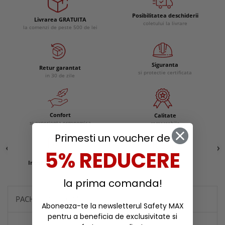
Posibilitatea deschiderii
Livrarea GRATUITA
coletului la livrare
la comenzi de peste 500 de lei
Siguranta
Retur garantat
si protectie certificata
in 30 de zile
Confort
Calitate
si experienta ergonomica
remarcabila
Primesti un voucher de
5% REDUCERE
Incaltaminte protectie
Reduceri
la prima comanda!
PACHETE SI PROMOTII
Aboneaza-te la newsletterul Safety MAX
pentru a beneficia de exclusivitate si