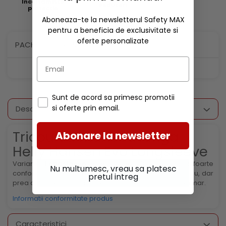
Incaltaminte
Reduceri
protectie
Aboneaza-te la newsletterul Safety MAX
pentru a beneficia de exclusivitate si
oferte personalizate
PACHETE SI PROMOTII
Sunt de acord sa primesc promotii
si oferte prin email.
Descriere
Tricou cu maneca lunga
Abonare la newsletter
Helly Hansen Evo Longsleeve
Varianta
Longsleeve
este o alternativa usoara si foarte
Nu multumesc, vreau sa platesc
confortabila atunci cand este prea frig pentru un tricou, dar
pretul intreg
prea cald pentru un pulover. Bluza are logo-ul HH pe umar.
Informatii conformitate produs
Caracteristici