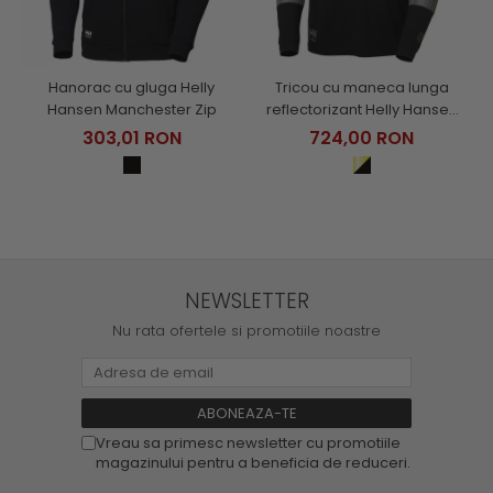
Hanorac cu gluga Helly
Tricou cu maneca lunga
Hansen Manchester Zip
reflectorizant Helly Hansen
Fyre Longsleeve CL1
303,01 RON
724,00 RON
NEWSLETTER
Nu rata ofertele si promotiile noastre
Vreau sa primesc newsletter cu promotiile
magazinului pentru a beneficia de reduceri.