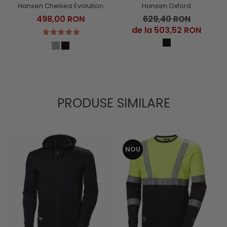
Hansen Chelsea Evolution
Hansen Oxford
Zip Hoodie
498,00 RON
629,40 RON
de la 503,52 RON
PRODUSE SIMILARE
NOU