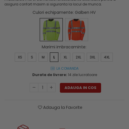
Genti si trolere
asigura confort maxim si siguranta la locul de munca.
Menghine si prese
Buzunare externe
Culori echipamente
: Galben HV
Echipamente specializate
Echipamente muncitori ferma
Echipamente veterinari
Echipamente mulgatori
Marimi imbracaminte
:
Echipamente trimeri ongloane
Masti protectie
XS
S
M
L
XL
2XL
3XL
4XL
Manusi protectie
LA COMANDA
Casti si antifoane protectie
Durata de livrare:
14 zile lucratoare
ADAUGA IN COS
Adauga la Favorite