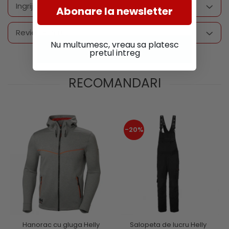
Ingrijire
Abonare la newsletter
Review-uri
(0)
Nu multumesc, vreau sa platesc
pretul intreg
RECOMANDARI
-20%
Hanorac cu gluga Helly
Salopeta de lucru Helly