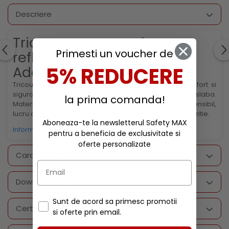
Descriere
Tricou cu maneca lunga
Primesti un voucher de
reflectorizant Helly Hansen
5% REDUCERE
Addvis CL2, 3
Tricoul cu maneca lunga HI VIS
Addvis
iti ofera confort si
siguranta
atunci cand lucrezi in conditii de lumina slaba.
la prima comanda!
Materialul din care este croit tricoul este complet extensibil,
lucru care iti ofera flexibilitate maxima, indiferent de pozitie.
Aboneaza-te la newsletterul Safety MAX
Informatii conformitate produs
pentru a beneficia de exclusivitate si
oferte personalizate
Caracteristici
Download (5)
Sunt de acord sa primesc promotii
Certificari si tehnologii
si oferte prin email.