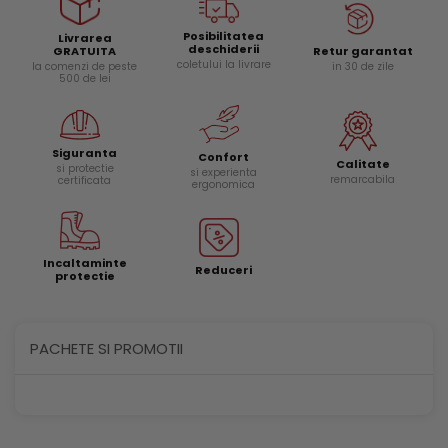
Posibilitatea
Livrarea
deschiderii
Retur garantat
GRATUITA
coletului la livrare
in 30 de zile
la comenzi de peste
500 de lei
Siguranta
Confort
Calitate
si protectie
si experienta
remarcabila
certificata
ergonomica
Incaltaminte
Reduceri
protectie
PACHETE SI PROMOTII