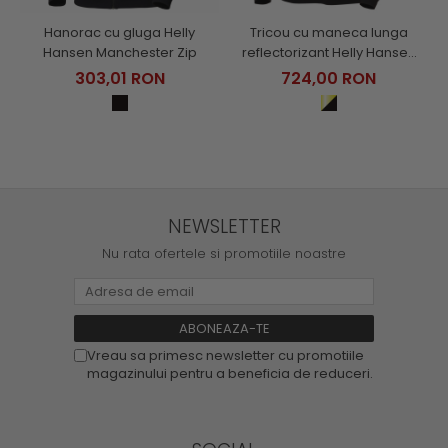
Hanorac cu gluga Helly
Tricou cu maneca lunga
Hansen Manchester Zip
reflectorizant Helly Hansen
Fyre Longsleeve CL1
303,01 RON
724,00 RON
NEWSLETTER
Nu rata ofertele si promotiile noastre
Vreau sa primesc newsletter cu promotiile
magazinului pentru a beneficia de reduceri.