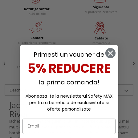
Siguranta
Retur garantat
si protectie certificata
in 30 de zile
Confort
Calitate
si experienta ergonomica
remarcabila
Primesti un voucher de
5% REDUCERE
Incaltaminte protectie
Reduceri
la prima comanda!
Descriere
Aboneaza-te la newsletterul Safety MAX
Jacheta Helly Hansen Hay
pentru a beneficia de exclusivitate si
oferte personalizate
River
Jacheta
Hay River
are guler facut din material dublu pentru mai
mult confort. Fermoarul principal
YKK
iti ofera protectie pentru
barbie. Buzunarele pentru maini sunt dotate cu fermoare.