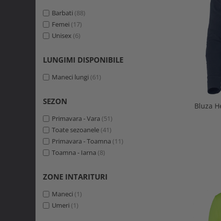
Manchester
(8)
Medii cu foc
(3)
Petrolului si a gazului
(1)
Classic
Barbati
(7)
(88)
Activitati veterinare
(2)
Uz industrial
(1)
Oxford
Femei
(17)
(7)
Instalatii
(2)
ICU
Unisex
(5)
(6)
Activitati diverse in ferme animale
(2)
Manchester 2.0
(4)
Muls
(1)
Chelsea Evolution
(3)
LUNGIMI DISPONIBILE
Fyre
(2)
Maneci lungi
(61)
HHWW Graphic
(2)
Fakse
(1)
SEZON
Magni
(1)
Bluza H
Luna Hi Vis
(1)
Primavara - Vara
(51)
Logo
(1)
Toate sezoanele
(41)
Primavara - Toamna
(11)
Toamna - Iarna
(8)
ZONE INTARITURI
Maneci
(1)
Umeri
(1)