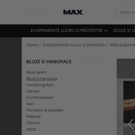
Echipamente lucru si protectie
Scule si unelte
ECHIPAMENTE LUCRU SI PROTECTIE
SCULE SI 
Unelte gradinarit
Atomizoare si stropitori
Home /
Echipamente lucru si protectie /
Imbracamint
Cultivatoare
Seturi unelte gradinarit
BLUZE SI HANORACE
Plantatoare
Imbracaminte lucru
Base layers
Foarfeci gradinarit
Geci
Bluze si hanorace
Accesorii gradinarit
Caciuli si gulere
Camasi
Macete si seceri
Camasi
Bluze si hanorace
Furci si greble
Combinezoane
Tricouri
Geci
Pistoale de udat si aspersoare
Caciuli si gulere
Pantaloni si salopete
Sere si paturi
Pantaloni si salopete
Pelerine
Unelte constructii
Tricouri
Pelerine
Veste
Gletiere
Veste