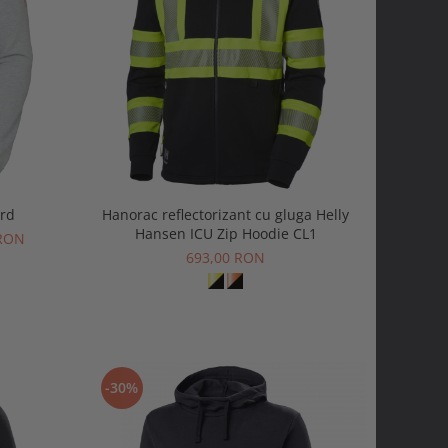
ord
Hanorac reflectorizant cu gluga Helly
Hansen ICU Zip Hoodie CL1
 RON
693,00 RON
-30%