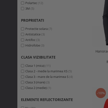
EN ISO 14058
Polartec
(12)
(3)
Gri 931
(1)
IEC 61482-2:2018
3M
(5)
(2)
Bleumarin 591
(1)
EN 13758-2:2003 + A1:2006
(2)
Negru 990
(1)
IEC 61482-2:2009
(1)
PROPRIETATI
Negru melanj
(1)
EN ISO 11612:2015:
(1)
Negru/Lime
(1)
Protectie solara
(7)
EN ISO 11611:2015
(1)
Azuriu melanj
(1)
Antistatice
(3)
EN ISO 11612:2015
(1)
Camo
(1)
Antifoc
(3)
Alb
(1)
Hidrofobe
(3)
Negru/Alb
(1)
Hanora
Albastru
(1)
CLASA VIZIBILITATE
Rosu
(1)
Portocaliu
(1)
Clasa 1 (mica)
(11)
Portocaliu inchis
(1)
Clasa 2 - medie la marimea XS
(5)
Bleumarin deschis
(1)
Clasa 3 - mare de la marimea S
(4)
Verde
(1)
Clasa 3 (mare)
(3)
Clasa 2 (medie)
(1)
-10%
ELEMENTE REFLECTORIZANTE
Nu
(89)