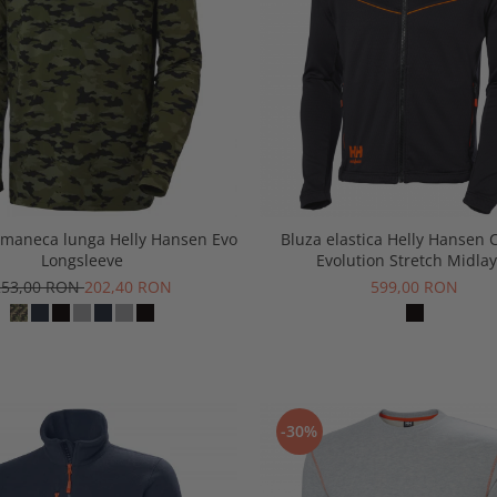
 maneca lunga Helly Hansen Evo
Bluza elastica Helly Hansen 
Longsleeve
Evolution Stretch Midla
253,00 RON
202,40 RON
599,00 RON
-30%