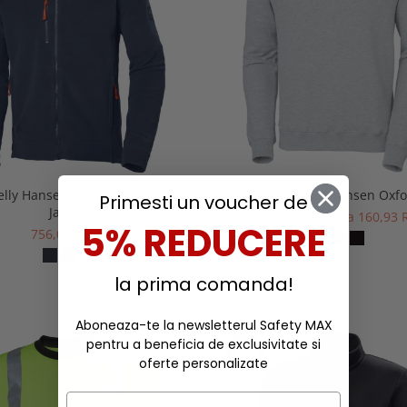
elly Hansen Kensington Fleece
Bluza Helly Hansen Oxf
Primesti un voucher de
Jacket
229,90 RON
de la 160,93
5% REDUCERE
756,00 RON
la prima comanda!
Aboneaza-te la newsletterul Safety MAX
pentru a beneficia de exclusivitate si
-30%
oferte personalizate