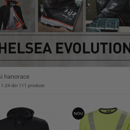
si hanorace
1-
24
din
111
produse
NOU