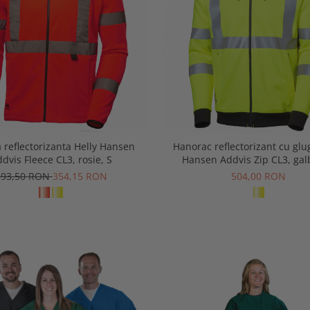
a reflectorizanta Helly Hansen
Hanorac reflectorizant cu glu
dvis Fleece CL3, rosie, S
Hansen Addvis Zip CL3, gal
393,50 RON
354,15 RON
504,00 RON