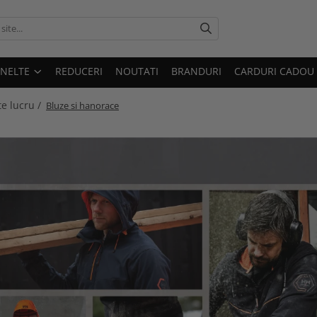
UNELTE
REDUCERI
NOUTATI
BRANDURI
CARDURI CADOU
e lucru /
Bluze si hanorace