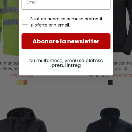
Sunt de acord sa primesc promotii
si oferte prin email.
Abonare la newsletter
Nu multumesc, vreau sa platesc
cu maneca lunga reflectorizant
Hanorac dama Helly Hansen M
pretul intreg
elly Hansen Addvis CL3
Zip, bleumarin, XL
233,00 RON
265,00 RON
185,50 RO