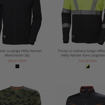
rac cu gluga Helly Hansen
Tricou cu maneca lunga reflec
Manchester Zip
Helly Hansen Fyre Longslee
303,01 RON
724,00 RON