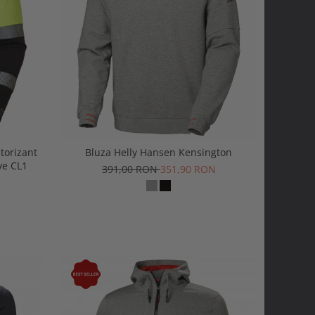
torizant
Bluza Helly Hansen Kensington
ve CL1
391,00 RON
351,90 RON