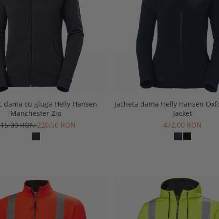
c dama cu gluga Helly Hansen
Jacheta dama Helly Hansen Oxf
Manchester Zip
Jacket
315,00 RON
220,50 RON
472,00 RON