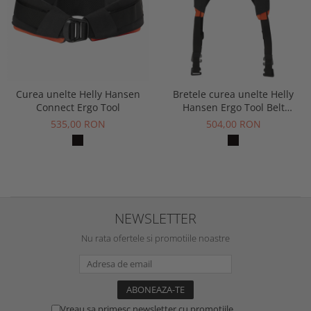
Curea unelte Helly Hansen
Bretele curea unelte Helly
Connect Ergo Tool
Hansen Ergo Tool Belt
Suspenders
535,00 RON
504,00 RON
NEWSLETTER
Nu rata ofertele si promotiile noastre
Vreau sa primesc newsletter cu promotiile