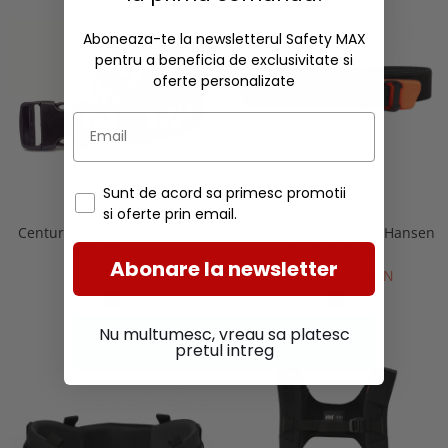
Aboneaza-te la newsletterul Safety MAX
pentru a beneficia de exclusivitate si
oferte personalizate
Sunt de acord sa primesc promotii
si oferte prin email.
Centura cu catarama plastic
Curea captusita Helly Hansen
Helly Hansen
Light Padded
Abonare la newsletter
39,00 RON
de la 134,21 RON
Nu multumesc, vreau sa platesc
pretul intreg