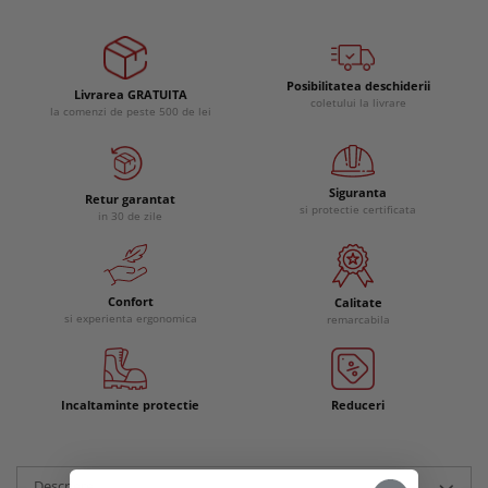
Posibilitatea deschiderii
Livrarea GRATUITA
coletului la livrare
la comenzi de peste 500 de lei
Siguranta
Retur garantat
si protectie certificata
in 30 de zile
Confort
Calitate
si experienta ergonomica
remarcabila
Incaltaminte protectie
Reduceri
Descriere