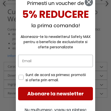
Primesti un voucher de
Curea Helly Hansen HH Logo
5% REDUCERE
Webbing Belt
la prima comanda!
Cureaua
HH Logo Webbing Belt
are urmatoarele caracteristici:
este confectionata din material complet flexibil pentru
Aboneaza-te la newsletterul Safety MAX
potrivire optima;
pentru a beneficia de exclusivitate si
catarama are logo HH WW;
oferte personalizate
este disponibila in diverse culori.
Informatii conformitate produs
Caracteristici
Sunt de acord sa primesc promotii
Download (4)
si oferte prin email.
Ingrijire
Abonare la newsletter
Review-uri
(0)
Nu multumesc, vreau sa platesc