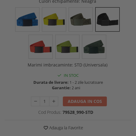
Culori echipamente
: Neagra
Buzunare externe
Menghine si prese
Echipamente specializate
Echipamente muncitori ferma
Echipamente veterinari
Echipamente mulgatori
Echipamente trimeri ongloane
Masti protectie
Manusi protectie
Marimi imbracaminte
:
STD (Universala)
Casti si antifoane protectie
IN STOC
Durata de livrare:
1 - 2 zile lucratoare
Garantie:
2 ani
ADAUGA IN COS
Cod Produs:
79528_990-STD
Adauga la Favorite