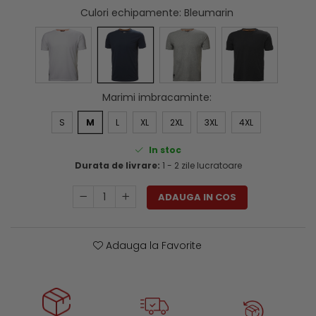
Genti si trolere
Culori echipamente
: Bleumarin
Menghine si prese
Buzunare externe
Echipamente specializate
Echipamente muncitori ferma
Echipamente veterinari
Marimi imbracaminte
:
Echipamente mulgatori
Echipamente trimeri ongloane
S
M
L
XL
2XL
3XL
4XL
Masti protectie
In stoc
Manusi protectie
Durata de livrare:
1 - 2 zile lucratoare
Casti si antifoane protectie
ADAUGA IN COS
Adauga la Favorite