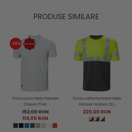
PRODUSE SIMILARE
-25%
Tricou polo Helly Hansen
Tricou reflectorizant Helly
Classic Polo
Hansen Addvis CL1,
galben/negru abanos, XS
152,00 RON
220,00 RON
114,00 RON