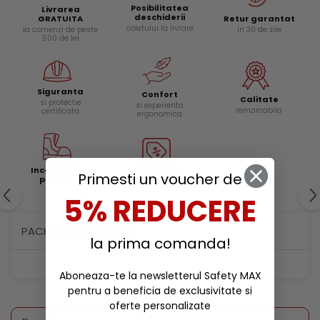
Posibilitatea
Livrarea
deschiderii
Retur garantat
GRATUITA
coletului la livrare
in 30 de zile
la comenzi de peste
500 de lei
Siguranta
Confort
Calitate
si protectie
si experienta
remarcabila
certificata
ergonomica
Incaltaminte
Primesti un voucher de
Reduceri
protectie
5% REDUCERE
PACHETE SI PROMOTII
la prima comanda!
Aboneaza-te la newsletterul Safety MAX
pentru a beneficia de exclusivitate si
oferte personalizate