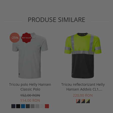
PRODUSE SIMILARE
-25%
Tricou polo Helly Hansen
Tricou reflectorizant Helly
Classic Polo
Hansen Addvis CL1,
galben/negru abanos, XS
152,00 RON
220,00 RON
114,00 RON