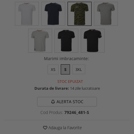
Buzunare externe
Menghine si prese
Echipamente specializate
Echipamente muncitori ferma
Echipamente veterinari
Echipamente mulgatori
Echipamente trimeri ongloane
Masti protectie
Marimi imbracaminte
:
Manusi protectie
XS
S
3XL
Casti si antifoane protectie
STOC EPUIZAT
Durata de livrare:
14 zile lucratoare
ALERTA STOC
Cod Produs:
79246_481-S
Adauga la Favorite