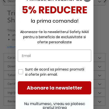
Descriere
5% REDUCERE
Tricou Helly Hansen Evo T-
Shirt
la prima comanda!
Tricoul
Evo T-Shirt
are urmatoarele caracteristici:
Aboneaza-te la newsletterul Safety MAX
are logo iesit in relief pentru un plus de stil;
pentru a beneficia de exclusivitate si
este creat folosind cusaturi rezistente in timp
AMANN
.
oferte personalizate
Informatii conformitate produs
Caracteristici
Download (4)
Sunt de acord sa primesc promotii
si oferte prin email.
Tabel marimi HHW - Barbati (cm)
Certificari si tehnologii
Abonare la newsletter
Ingrijire
Review-uri
(0)
Nu multumesc, vreau sa platesc
pretul intreg