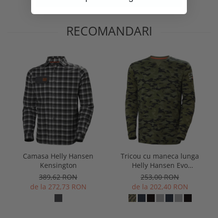
RECOMANDARI
Camasa Helly Hansen
Tricou cu maneca lunga
Kensington
Helly Hansen Evo
Longsleeve
389,62 RON
253,00 RON
de la 272,73 RON
de la 202,40 RON