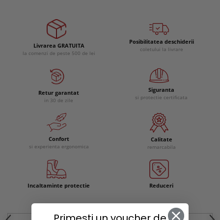
Posibilitatea deschiderii
Livrarea GRATUITA
coletului la livrare
la comenzi de peste 500 de lei
Siguranta
Retur garantat
si protectie certificata
in 30 de zile
Confort
Calitate
si experienta ergonomica
remarcabila
Incaltaminte protectie
Reduceri
Primesti un voucher de