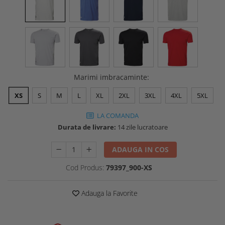
Buzunare externe
Menghine si prese
Echipamente specializate
Echipamente muncitori ferma
Echipamente veterinari
Echipamente mulgatori
Echipamente trimeri ongloane
Marimi imbracaminte
:
Masti protectie
XS
S
M
L
XL
2XL
3XL
4XL
5XL
Manusi protectie
LA COMANDA
Casti si antifoane protectie
Durata de livrare:
14 zile lucratoare
ADAUGA IN COS
Cod Produs:
79397_900-XS
Adauga la Favorite