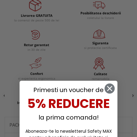
Posibilitatea deschiderii
Livrarea GRATUITA
coletului la livrare
la comenzi de peste 500 de lei
Siguranta
Retur garantat
si protectie certificata
in 30 de zile
Confort
Calitate
si experienta ergonomica
remarcabila
Primesti un voucher de
5% REDUCERE
Incaltaminte protectie
Reduceri
la prima comanda!
PACHETE SI PROMOTII
Aboneaza-te la newsletterul Safety MAX