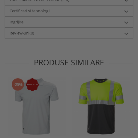
Certificari si tehnologii
Ingrijire
Review-uri
(0)
PRODUSE SIMILARE
-25%