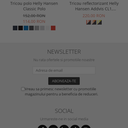
Tricou polo Helly Hansen
Tricou reflectorizant Helly
Classic Polo
Hansen Addvis CL1,
galben/negru abanos, XS
152,00 RON
220,00 RON
114,00 RON
NEWSLETTER
Nu rata ofertele si promotiile noastre
Vreau sa primesc newsletter cu promotiile
magazinului pentru a beneficia de reduceri.
SOCIAL
Urmareste-ne in social media