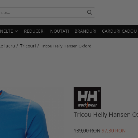
UNELTE
REDUCERI
NOUTATI
BRANDURI
CARDURI CADOU
e lucru /
Tricouri /
Tricou Helly Hansen Oxford
Tricou Helly Hansen O
139
,00
RON
97
,30
RON