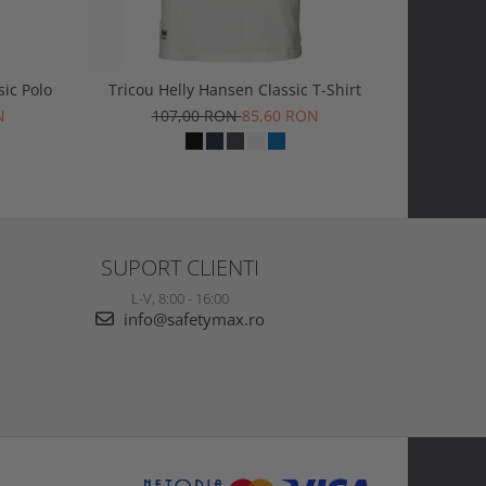
sic Polo
Tricou Helly Hansen Classic T-Shirt
Tricou H
N
107,00 RON
85,60 RON
1
SUPORT CLIENTI
L-V, 8:00 - 16:00
info@safetymax.ro