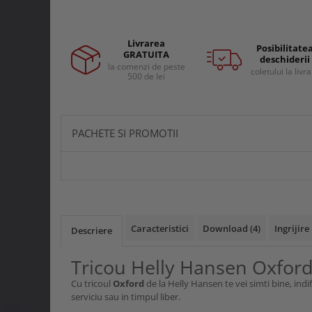
Curele si bretele
Menghine si prese
Genunchiere
Alte accesorii echipamente
Livrarea
Posibilitate
protectie
GRATUITA
deschiderii
la comenzi de peste
Genti si trolere
coletului la livr
500 de lei
Buzunare externe
Echipamente specializate
Echipamente muncitori ferma
PACHETE SI PROMOTII
Echipamente veterinari
Echipamente mulgatori
Echipamente trimeri ongloane
Masti protectie
Manusi protectie
Caracteristici
Download (4)
Ingrijire
Descriere
Casti si antifoane protectie
Tricou Helly Hansen Oxfor
Cu tricoul
Oxford
de la Helly Hansen te vei simti bine, indife
serviciu sau in timpul liber.