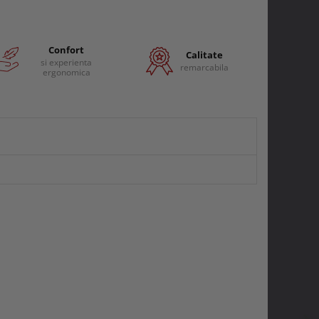
Confort
Calitate
si experienta
remarcabila
ergonomica