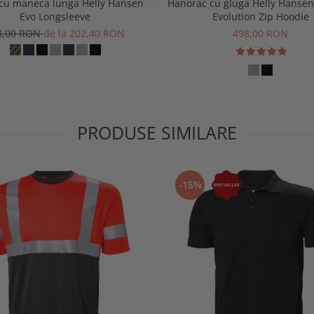
 cu maneca lunga Helly Hansen
Hanorac cu gluga Helly Hansen
Evo Longsleeve
Evolution Zip Hoodie
3,00 RON
de la 202,40 RON
498,00 RON
PRODUSE SIMILARE
-15%