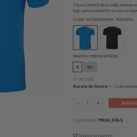
Tricoul Oxford de la Helly Hansen es
logo personal pentru a crea un aspe
Culori echipamente
: Albastru
Marimi imbracaminte
:
S
4XL
IN STOC
Durata de livrare:
1 - 2 zile lucrat
ADAUG
Cod Produs:
79024_530-S
Adauga la Favorite