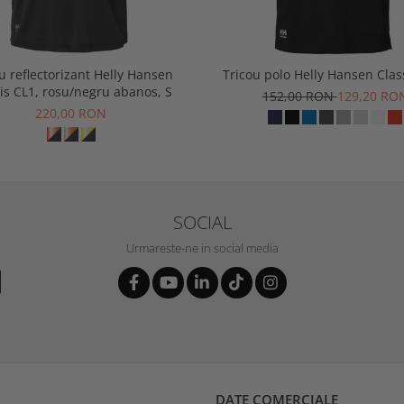
u reflectorizant Helly Hansen
Tricou polo Helly Hansen Clas
is CL1, rosu/negru abanos, S
152,00 RON
129,20 RO
220,00 RON
SOCIAL
Urmareste-ne in social media
DATE COMERCIALE