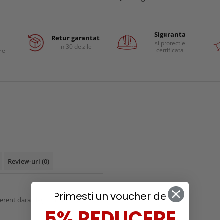
a
Siguranta
Retur garantat
si protectie
in 30 de zile
certificata
are
Review-uri
(0)
d
Primesti un voucher de
rent daca alegi sa il porti la
5% REDUCERE