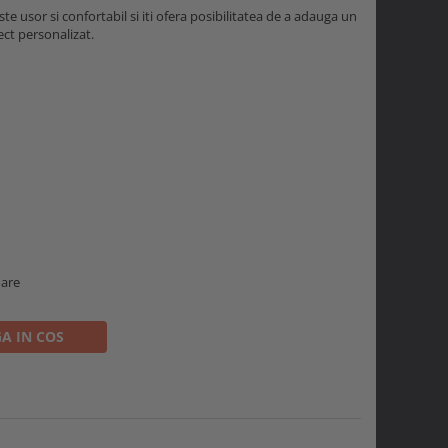
te usor si confortabil si iti ofera posibilitatea de a adauga un
ct personalizat.
oare
A IN COS