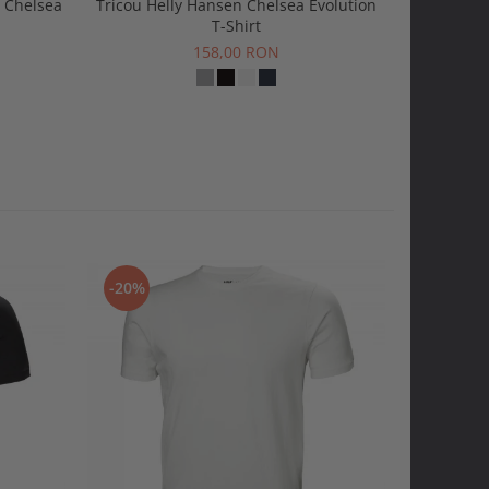
 Chelsea
Tricou Helly Hansen Chelsea Evolution
Caciula He
T-Shirt
158,00 RON
-20%
-20%