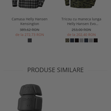
Camasa Helly Hansen
Tricou cu maneca lunga
Kensington
Helly Hansen Evo
Longsleeve
389,62 RON
253,00 RON
de la 272,73 RON
de la 202,40 RON
PRODUSE SIMILARE