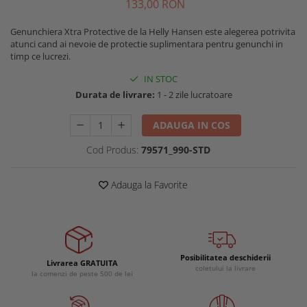
133
,00
RON
Buzunare externe
Menghine si prese
Echipamente specializate
Genunchiera Xtra Protective de la Helly Hansen este alegerea potrivita
atunci cand ai nevoie de protectie suplimentara pentru genunchi in
Echipamente muncitori ferma
timp ce lucrezi.
Echipamente veterinari
IN STOC
Echipamente mulgatori
Durata de livrare:
1 - 2 zile lucratoare
Echipamente trimeri ongloane
Masti protectie
ADAUGA IN COS
Manusi protectie
Cod Produs:
79571_990-STD
Casti si antifoane protectie
Adauga la Favorite
Posibilitatea deschiderii
Livrarea GRATUITA
coletului la livrare
la comenzi de peste 500 de lei