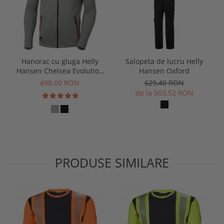
Hanorac cu gluga Helly
Salopeta de lucru Helly
Hansen Chelsea Evolution
Hansen Oxford
Zip Hoodie
498,00 RON
629,40 RON
de la 503,52 RON
PRODUSE SIMILARE