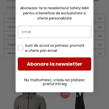
Informatii conformitate produs
Aboneaza-te la newsletterul Safety MAX
pentru a beneficia de exclusivitate si
Caracteristici
oferte personalizate
Download (4)
Certificari si tehnologii
Ingrijire
Sunt de acord sa primesc promotii
si oferte prin email.
Review-uri
(0)
Abonare la newsletter
RECOMANDARI
Nu multumesc, vreau sa platesc
pretul intreg
-20%