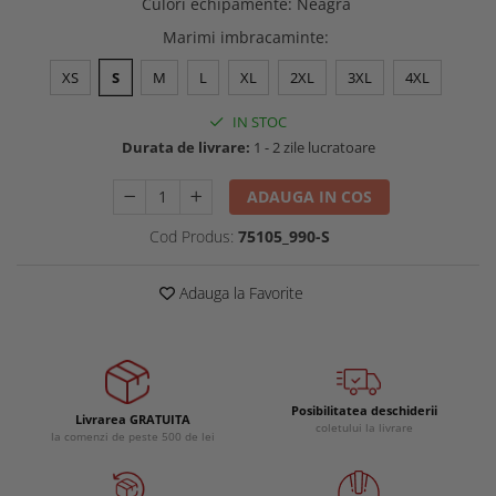
Culori echipamente
:
Neagra
Buzunare externe
Menghine si prese
Marimi imbracaminte
:
Echipamente specializate
XS
S
M
L
XL
2XL
3XL
4XL
Echipamente muncitori ferma
Echipamente veterinari
IN STOC
Echipamente mulgatori
Durata de livrare:
1 - 2 zile lucratoare
Echipamente trimeri ongloane
Masti protectie
ADAUGA IN COS
Manusi protectie
Cod Produs:
75105_990-S
Casti si antifoane protectie
Adauga la Favorite
Posibilitatea deschiderii
Livrarea GRATUITA
coletului la livrare
la comenzi de peste 500 de lei