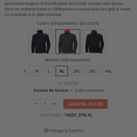
Jacheta Kensington Softshell Jacket de la Helly Hansen este facuta
Buzunare externe
Menghine si prese
dintr-un material tratat cu DWR pentru a putea lucra fara griji in medii
Echipamente specializate
cu umezeala si in zilele ploioase.
Echipamente muncitori ferma
Culori echipamente
: Gri inchis
Echipamente veterinari
Echipamente mulgatori
Echipamente trimeri ongloane
Masti protectie
Marimi imbracaminte
:
Manusi protectie
S
M
L
XL
2XL
3XL
4XL
Casti si antifoane protectie
IN STOC
Durata de livrare:
1 - 2 zile lucratoare
ADAUGA IN COS
Cod Produs:
74231_970-XL
Adauga la Favorite