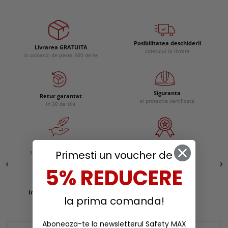
Posibilitatea deschiderii
Livrarea GRATUITA
coletului la livrare
la comenzi de peste 500 de lei
Siguranta
Retur garantat
si protectie certificata
in 30 de zile
Confort
Calitate
Primesti un voucher de
si experienta ergonomica
remarcabila
5% REDUCERE
Incaltaminte protectie
Reduceri
la prima comanda!
Aboneaza-te la newsletterul Safety MAX