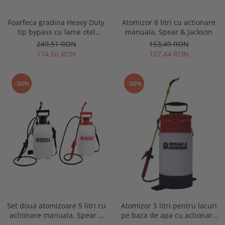
Foarfeca gradina Heavy Duty
Atomizor 8 litri cu actionare
tip bypass cu lame otel
manuala, Spear & Jackson
carbon cu titan, manere
249,51 RON
153,49 RON
aluminiu, Spear & Jackson
174,66 RON
107,44 RON
Razorsharp Pro
-30%
-30%
Set doua atomizoare 5 litri cu
Atomizor 5 litri pentru lacuri
actionare manuala, Spear &
pe baza de apa cu actionare
Jackson
manuala, Spear & Jackson