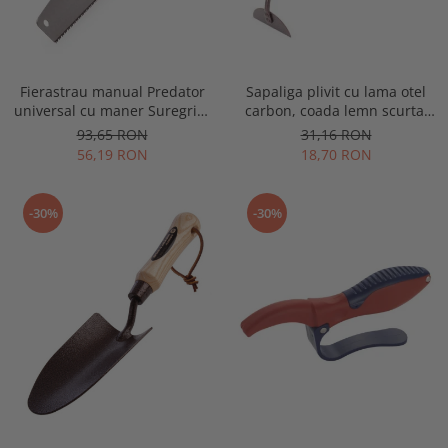
Fierastrau manual Predator
Sapaliga plivit cu lama otel
universal cu maner Suregrip,
carbon, coada lemn scurta,
lama 508 mm, 8 TPI, Spear &
Spear & Jackson Elements
93,65 RON
31,16 RON
Jackson Woodworking
56,19 RON
18,70 RON
-30%
-30%