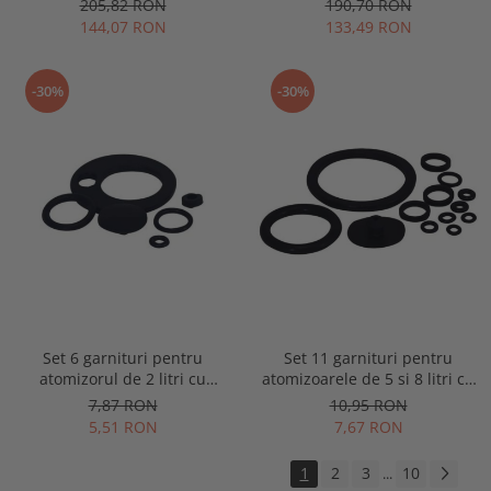
205,82 RON
190,70 RON
144,07 RON
133,49 RON
-30%
-30%
Set 6 garnituri pentru
Set 11 garnituri pentru
atomizorul de 2 litri cu
atomizoarele de 5 si 8 litri cu
actionare manuala, Spear &
actionare manuala, Spear &
7,87 RON
10,95 RON
Jackson
Jackson
5,51 RON
7,67 RON
1
2
3
10
...