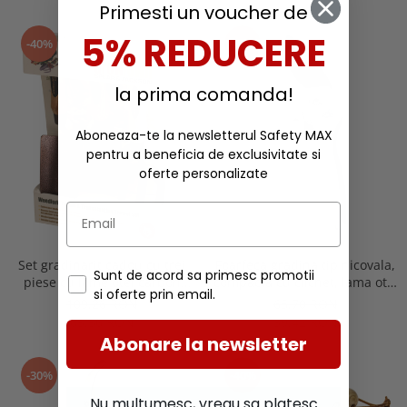
Primesti un voucher de
5% REDUCERE
-40%
-40%
la prima comanda!
Aboneaza-te la newsletterul Safety MAX
pentru a beneficia de exclusivitate si
oferte personalizate
Set gradinarit cadou cu trei
Foarfeca gradina tip nicovala,
Sunt de acord sa primesc promotii
piese cu lame otel carbon
compacta cu clichet, lama otel
si oferte prin email.
vopsite, manere lemn, Spear
SK5 cu teflon, Spear & Jackson
109,26 RON
65,70 RON
& Jackson Elements
Razorsharp Advance
65,56 RON
39,42 RON
Abonare la newsletter
-30%
-40%
Nu multumesc, vreau sa platesc