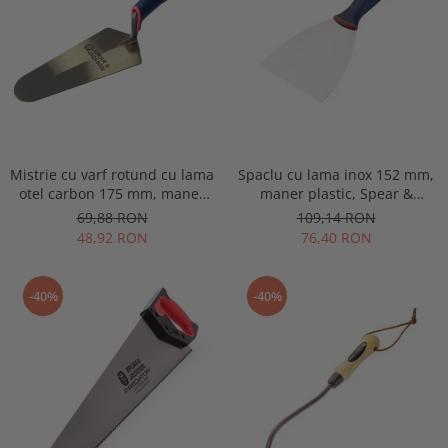
Mistrie cu varf rotund cu lama
Spaclu cu lama inox 152 mm,
otel carbon 175 mm, maner
maner plastic, Spear &
plastic, Spear & Jackson
Jackson Tyzack
69,88 RON
109,14 RON
48,92 RON
76,40 RON
-40%
-40%