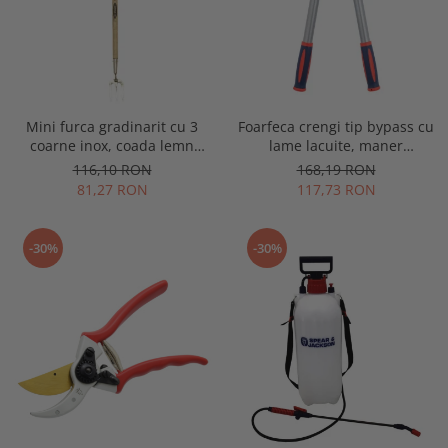
Mini furca gradinarit cu 3
Foarfeca crengi tip bypass cu
coarne inox, coada lemn
lame lacuite, maner
extralung, Spear & Jackson
telescopic, Spear & Jackson
116,10 RON
168,19 RON
Traditional Stainless
Razorsharp Steel
81,27 RON
117,73 RON
-30%
-30%