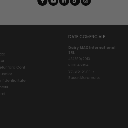
DATE COMERCIALE
Dairy MAX International
SRL
ata
J24/89/2013
tur
RO31145354
etur fara Cont
Str. Eroilor, nr. 17
duselor
Sasar, Maramures
nfidentialitate
ditii
imi