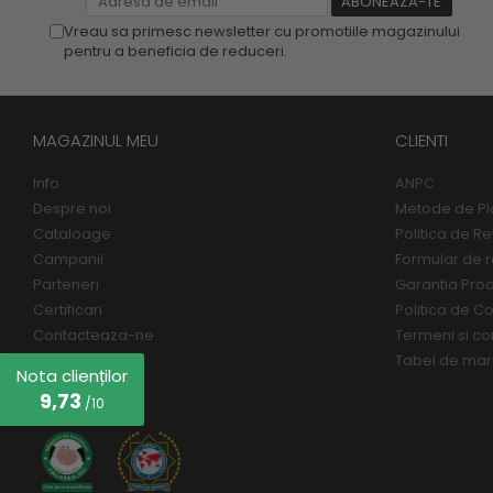
Vreau sa primesc newsletter cu promotiile magazinului
pentru a beneficia de reduceri.
MAGAZINUL MEU
CLIENTI
Info
ANPC
Despre noi
Metode de Pl
Cataloage
Politica de Re
Campanii
Formular de r
Parteneri
Garantia Pro
Certificari
Politica de Co
Contacteaza-ne
Termeni si con
Tabel de mar
Nota clienților
9,73
/10