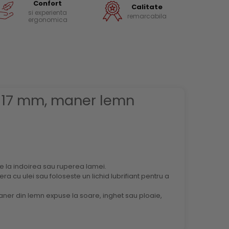
Confort
Calitate
si experienta
remarcabila
ergonomica
x 117 mm, maner lemn
e la indoirea sau ruperea lamei.
ra cu ulei sau foloseste un lichid lubrifiant pentru a
maner din lemn expuse la soare, inghet sau ploaie,