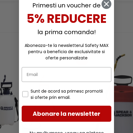
Primesti un voucher de
5% REDUCERE
RECOMANDARI
la prima comanda!
Aboneaza-te la newsletterul Safety MAX
pentru a beneficia de exclusivitate si
oferte personalizate
-30%
Sunt de acord sa primesc promotii
si oferte prin email.
Abonare la newsletter