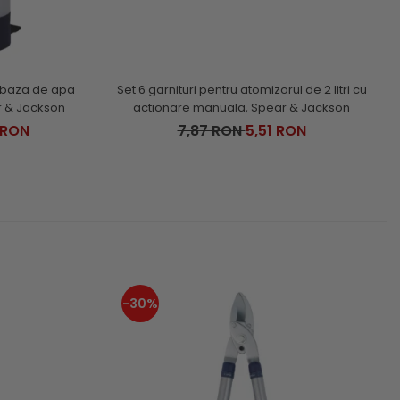
pe baza de apa
Set 6 garnituri pentru atomizorul de 2 litri cu
r & Jackson
actionare manuala, Spear & Jackson
 RON
7,87 RON
5,51 RON
-30%