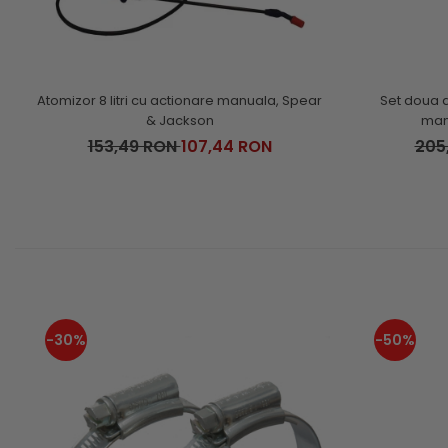
Atomizor 8 litri cu actionare manuala, Spear
Set doua a
& Jackson
man
153,49 RON
107,44 RON
205
-30%
-50%