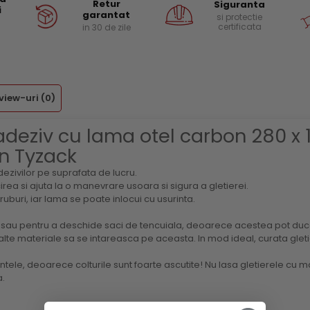
Retur
Siguranta
i
garantat
si protectie
certificata
in 30 de zile
view-uri
(0)
 adeziv cu lama otel carbon 280 
n Tyzack
ezivilor pe suprafata de lucru.
rea si ajuta la o manevrare usoara si sigura a gletierei.
uburi, iar lama se poate inlocui cu usurinta.
or sau pentru a deschide saci de tencuiala, deoarece acestea pot duc
alte materiale sa se intareasca pe aceasta. In mod ideal, curata gletie
ntele, deoarece colturile sunt foarte ascutite! Nu lasa gletierele cu 
.