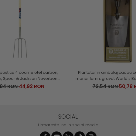
ost cu 4 coarne otel carbon,
Plantator in ambalaj cadou c
, Spear & Jackson Neverbend
maner lemn, gravat World's Be
Professional
Spear & Jackson
,84 RON
44,92 RON
72,54 RON
50,78 
SOCIAL
Urmareste-ne in social media