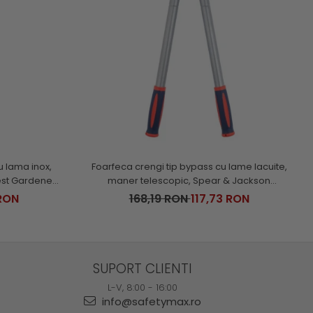
u lama inox,
Foarfeca crengi tip bypass cu lame lacuite,
st Gardener,
maner telescopic, Spear & Jackson
Razorsharp Steel
RON
168,19 RON
117,73 RON
SUPORT CLIENTI
L-V, 8:00 - 16:00
info@safetymax.ro