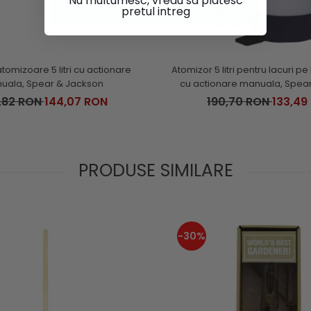
Nu multumesc, vreau sa platesc
pretul intreg
tomizoare 5 litri cu actionare
Atomizor 5 litri pentru lacuri 
uala, Spear & Jackson
cu actionare manuala, Spea
,82 RON
144,07 RON
190,70 RON
133,49
PRODUSE SIMILARE
-30%