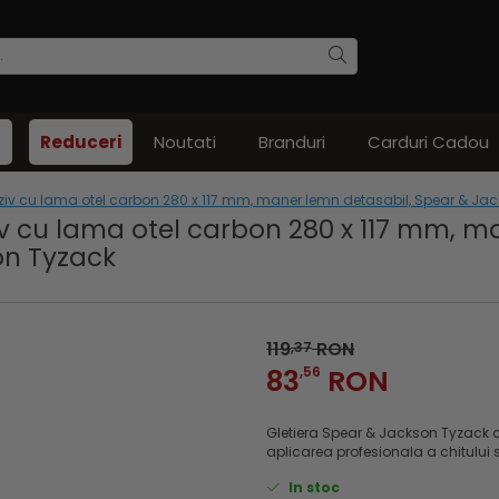
Reduceri
Noutati
Branduri
Carduri Cadou
eziv cu lama otel carbon 280 x 117 mm, maner lemn detasabil, Spear & Ja
iv cu lama otel carbon 280 x 117 mm, m
on Tyzack
119
RON
,37
83
,56
RON
Gletiera Spear & Jackson Tyzack c
aplicarea profesionala a chitului si
In stoc