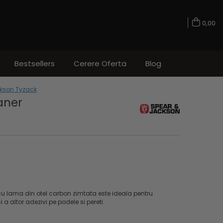
0,00
Bestsellers
Cerere Oferta
Blog
ckson Tyzack
aner
u lama din otel carbon zimtata este ideala pentru
 a altor adezivi pe podele si pereti.