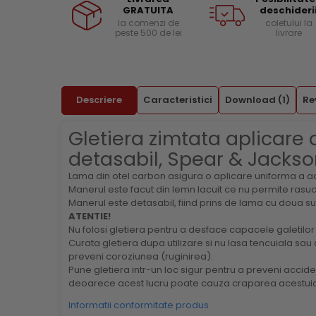
GRATUITA
deschideri
Menghine si prese
Curele si bretele
la comenzi de
coletului la
peste 500 de lei
livrare
Genunchiere
Alte accesorii echipamente
protectie
Genti si trolere
Descriere
Caracteristici
Download (1)
Re
Buzunare externe
Echipamente specializate
Gletiera zimtata aplicare
Echipamente muncitori ferma
detasabil, Spear & Jackso
Echipamente veterinari
Lama din otel carbon asigura o aplicare uniforma a ad
Echipamente mulgatori
Manerul este facut din lemn lacuit ce nu permite rasuci
Echipamente trimeri ongloane
Manerul este detasabil, fiind prins de lama cu doua sur
ATENTIE!
Masti protectie
Nu folosi gletiera pentru a desface capacele galetil
Manusi protectie
Curata gletiera dupa utilizare si nu lasa tencuiala sau 
preveni coroziunea (ruginirea).
Casti si antifoane protectie
Pune gletiera intr-un loc sigur pentru a preveni accide
deoarece acest lucru poate cauza craparea acestuia
Informatii conformitate produs