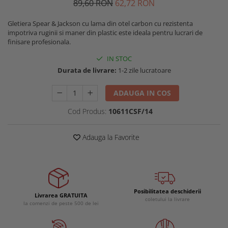
89
,60
RON
62
,72
RON
Buzunare externe
Menghine si prese
Echipamente specializate
Gletiera Spear & Jackson cu lama din otel carbon cu rezistenta
impotriva ruginii si maner din plastic este ideala pentru lucrari de
Echipamente muncitori ferma
finisare profesionala.
Echipamente veterinari
IN STOC
Echipamente mulgatori
Durata de livrare:
1-2 zile lucratoare
Echipamente trimeri ongloane
Masti protectie
ADAUGA IN COS
Manusi protectie
Cod Produs:
10611CSF/14
Casti si antifoane protectie
Adauga la Favorite
Posibilitatea deschiderii
Livrarea GRATUITA
coletului la livrare
la comenzi de peste 500 de lei