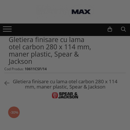
Echipamente lucru si protectie
Scule si unelte
Unelte gradinarit
Imbracaminte lucru
Gletiera finisare cu lama
Atomizoare si stropitori
Geci
otel carbon 280 x 114 mm,
Cultivatoare
Camasi
maner plastic, Spear &
Seturi unelte gradinarit
Bluze si hanorace
Jackson
Plantatoare
Tricouri
Cod Produs:
10611CSF/14
Foarfeci gradinarit
Caciuli si gulere
Accesorii gradinarit
Pantaloni si salopete
Gletiera finisare cu lama otel carbon 280 x 114
Macete si seceri
mm, maner plastic, Spear & Jackson
Pelerine
Furci si greble
Veste
Pistoale de udat si aspersoare
Combinezoane
Sere si paturi
Base layers
-30%
Unelte constructii
Incaltaminte protectie
Gletiere
Pantofi si ghete protectie