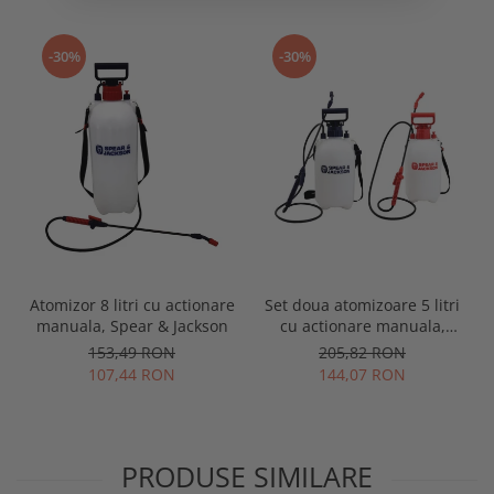
-30%
-30%
Atomizor 8 litri cu actionare
Set doua atomizoare 5 litri
manuala, Spear & Jackson
cu actionare manuala,
Spear & Jackson
153,49 RON
205,82 RON
107,44 RON
144,07 RON
PRODUSE SIMILARE