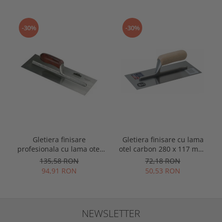
-30%
-30%
Gletiera finisare
Gletiera finisare cu lama
profesionala cu lama otel
otel carbon 280 x 117 mm,
carbon 280 x 117 mm,
maner lemn, Spear &
135,58 RON
72,18 RON
maner lemn, Spear &
Jackson
94,91 RON
50,53 RON
Jackson Tyzack
NEWSLETTER