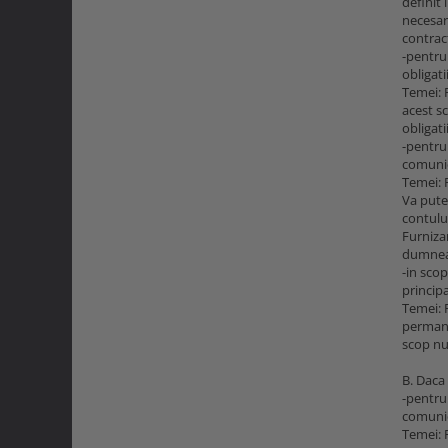
definit
necesar
contrac
-pentru 
obligati
Temei: 
acest s
obligati
-pentru
comunica
Temei: 
Va pute
contului
Furniza
dumneav
-in scop
principa
Temei: 
permane
scop nu
B. Daca
-pentru
comunica
Temei: 