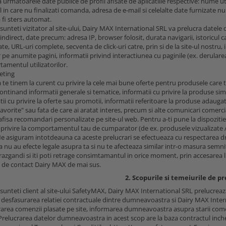
 urmatoarele date publice de profil afisate de aplicatiile respective: nume uti
l in care nu finalizati comanda, adresa de e-mail si celelalte date furnizate n
 fi sters automat.
sunteti vizitator al site-ului, Dairy MAX International SRL va prelucra datele
ndirect, date precum: adresa IP, browser folosit, durata navigarii, istoricul ca
ate, URL-uri complete, secventa de click-uri catre, prin si de la site-ul nostru
r pe anumite pagini, informatii privind interactiunea cu paginile (ex. derularea
amentul utilizatorilor.
eting
te tinem la curent cu privire la cele mai bune oferte pentru produsele care t
ontinand informatii generale si tematice, informatii cu privire la produse sim
tii cu privire la oferte sau promotii, informatii referitoare la produse adau
vorite" sau fata de care ai aratat interes, precum si alte comunicari comercial
fisa recomandari personalizate pe site-ul web. Pentru a-ti pune la dispozitie
 privire la comportamentul tau de cumparator (de ex. produsele vizualizate / 
Ne asiguram intotdeauna ca aceste prelucrari se efectueaza cu respectarea dreptu
 nu au efecte legale asupra ta si nu te afecteaza similar intr-o masura semnif
 razgandi si iti poti retrage consimtamantul in orice moment, prin accesarea 
le de contact Dairy MAX de mai sus.
2. Scopurile si temeiurile de pr
 sunteti client al site-ului SafetyMAX, Dairy MAX International SRL prelucrea
 desfasurarea relatiei contractuale dintre dumneavoastra si Dairy MAX Intern
urarea comenzii plasate pe site, informarea dumneavoastra asupra starii com
Prelucrarea datelor dumneavoastra in acest scop are la baza contractul inch