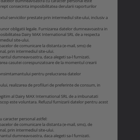
ea datelor dumneavoastra cu caracter personal este
rept consecinta imposibilitatea derularii raporturilor
ul serviciilor prestate prin intermediul site-ului, inclusiv a
unor obligatii legale. Furnizarea datelor dumneavoastra in
posibilitatea Dairy MAX International SRL de a respecta
rmediul site-ului.
loacelor de comunicare la distanta (e-mail, sms) de
al, prin intermediul site-ului.
ntul dumneavoastra, daca alegeti sa-l furnizati.
farea casutei corespunzatoare de la momentul crearii
consimtamantului pentru prelucrarea datelor
-ului, realizarea de profiluri de preferinte de consum, in
egitim al Dairy MAX International SRL de a imbunatati
cop este voluntara. Refuzul furnizarii datelor pentru acest
 caracter personal astfel:
oacelor de comunicare la distanta (e-mail, sms), de
al, prin intermediul site-ului.
ntul dumneavoastra, daca alegeti sa-l furnizati.