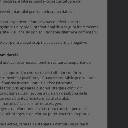
mpletarea si bifarea casutei corespunzatoare din
consimtamantului pentru prelucrarea datelor
bunatati experienta dumneavoastra oferita pe site.
gitim al Dairy MAX International de a asigura functionarea
site-ului, inclusiv prin solutionarea diferitelor comentarii,
datelor pentru acest scop nu va avea urmari negative
ram datele
atat cat este necesar pentru realizarea scopurilor de
a a raporturilor contractuale si ulterior conform
 documentelor justificative financiar-contabile pentru care
 financiar in cursul caruia au fost intocmite).
tilizator, prin apasarea butonul "stergere cont" din
e ca optiunea dumneavoastra de a va dezabona de la
viciile oferite prin intermediul site-ului.
-mailuri si / sau sms-uri de acest gen.
ergerea datelor dumneavoastra cu caracter personal.
a doriti stergerea datelor, va puteti exercita drepturile
anda activa, cererea de stergere a contului va putea fi