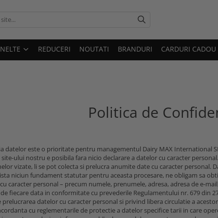
UNELTE
REDUCERI
NOUTATI
BRANDURI
CARDURI CADOU
Politica de Confiden
ia datelor este o prioritate pentru managementul Dairy MAX International 
 site-ului nostru e posibila fara nicio declarare a datelor cu caracter persona
elor vizate, li se pot colecta si prelucra anumite date cu caracter personal. 
xista niciun fundament statutar pentru aceasta procesare, ne obligam sa ob
 cu caracter personal – precum numele, prenumele, adresa, adresa de e-mail,
 de fiecare data in conformitate cu prevederile Regulamentului nr. 679 din 27 
 prelucrarea datelor cu caracter personal si privind libera circulatie a acest
oncordanta cu reglementarile de protectie a datelor specifice tarii in care o