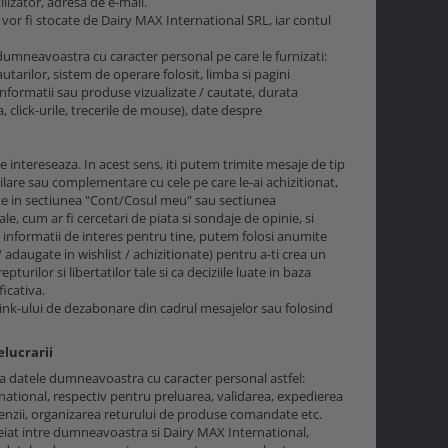
lizator, adresa de e-mail.
u vor fi stocate de Dairy MAX International SRL, iar contul
 dumneavoastra cu caracter personal pe care le furnizati:
utarilor, sistem de operare folosit, limba si pagini
, informatii sau produse vizualizate / cautate, durata
, click-urile, trecerile de mouse), date despre
e intereseaza. In acest sens, iti putem trimite mesaje de tip
ilare sau complementare cu cele pe care le-ai achizitionat,
gate in sectiunea "Cont/Cosul meu" sau sectiunea
e, cum ar fi cercetari de piata si sondaje de opinie, si
 informatii de interes pentru tine, putem folosi anumite
adaugate in wishlist / achizitionate) pentru a-ti crea un
rilor si libertatilor tale si ca deciziile luate in baza
icativa.
link-ului de dezabonare din cadrul mesajelor sau folosind
elucrarii
za datele dumneavoastra cu caracter personal astfel:
ational, respectiv pentru preluarea, validarea, expedierea
enzii, organizarea returului de produse comandate etc.
eiat intre dumneavoastra si Dairy MAX International,