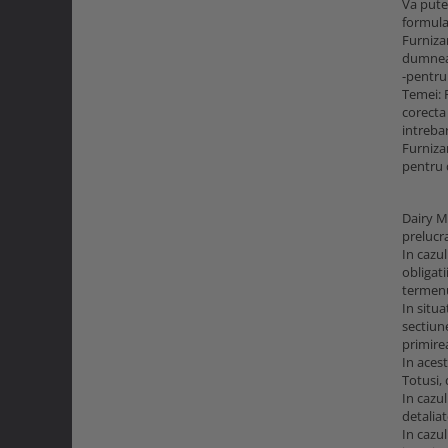
Va pute
formula
Furniza
dumneav
-pentru
Temei: 
corecta 
intrebar
Furniza
pentru
Dairy M
prelucr
In cazu
obligati
termenul
In situa
sectiun
primirea
In acest
Totusi,
In cazul
detaliat
In cazul