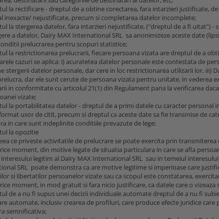
l la rectificare - dreptul de a obtine corectarea, fara intarzieri justificate,
l inexacte/ nejustificate, precum si completarea datelor incomplete;
l la stergerea datelor, fara intarzieri nejustificate, ("dreptul de a fi uitat") - 
gere a datelor, Dairy MAX International SRL sa anonimizeze aceste date (lipsin
onditii prelucrarea pentru scopuri statistice;
l la restrictionarea prelucrarii, fiecare persoana vizata are dreptul de a obt
ele cazuri se aplica: i) acuratetea datelor personale este contestata de perso
 stergerii datelor personale, dar cere in loc restrictionarea utilizarii lor, i
prelucra, dar ele sunt cerute de persoana vizata pentru unitate, in vederea ex
arii in conformitate cu articolul 21(1) din Regulament pana la verificarea da
oanei vizate;
l la portabilitatea datelor - dreptul de a primi datele cu caracter personal i
 format usor de citit, precum si dreptul ca aceste date sa fie transmise de ca
a in care sunt indeplinite conditiile prevazute de lege;
ul la opozitie
eea ce priveste activitatile de prelucrare se poate exercita prin transmiterea 
rice moment, din motive legate de situatia particulara in care se afla persoana
 interesului legitim al Dairy MAX International SRL sau in temeiul interesului
tional SRL poate demonstra ca are motive legitime si imperioase care justific
lor si libertatilor persoanelor vizate sau ca scopul este constatarea, exercit
rice moment, in mod gratuit si fara nicio justificare, ca datele care o vizeaza 
ul de a nu fi supus unei decizii individuale automate dreptul de a nu fi subie
re automate, inclusiv crearea de profiluri, care produce efecte juridice care 
a semnificativa;