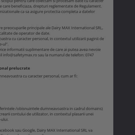
i scopul pentru care colectam si procesam date cu caracter
de care beneficiaza, drepturi reglementate de Regulament.
izationale ca sa asigure protectia completa a datelor
e preocuparile principale ale Dairy MAX International SRL,
 calitate de operator de date.
tra cu caracter personal, in contextul utilizarii paginii de
-ul".
rice informatii suplimentare de care ai putea avea nevoie
mail info@safetymax.ro sau la numarul de telefon: 0747
sonal prelucrate
umneavoastra cu caracter personal, cum ar fi:
referintele /obisnuintele dumneavoastra in cadrul domains)
rearii contului de utilizator, in contextul plasarii unei
-ului.
 Facebook sau Google, Dairy MAX International SRL va