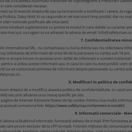
ul de a va adresa Autoritatii Nationale de supraveghere a Prelucrarii Datelo
in care considerati necesar.
esti sa iti exerciti drepturile sau sa ne transmiti o notificare / cerere, te ru
 Politica. Dairy MAX iti va raspunde in cel mai scurt timp posibil, dar nu mai 
om oferi motivele justificate ale intarzierii.
rice intrebari suplimentare cu privire la modul in care datele cu caracter pe
ate mai sus, va rugam sa va adresati la adresa de email: info@safetymax.ro
7. Confidentialitatea mino
AX International SRL nu contacteaza cu buna stiinta sau nu colecteaza infor
cop solicitarea de informatii de orice fel de la persoane cu varsta sub 18 ani.
intr-o eroare intram in posesia unor astfel de informatii si suntem instiinta
pentru a utiliza aceste informatii sau, in cazul in care nu este posibil, vom s
riti sa ne comunicati primirea de informatii despre persoanele cu varsta sub 
fetymax.ro.
8. Modificari in politica de confid
vam dreptul de a modifica aceasta politica de confidentialitate. In cazul unor
ibil) sau prin afisarea unui mesaj specific pe site.
pagina de internet foloseste fisiere de tip cookie. Pentru mai multe informatii
a accesati urmatorul link:
https://www.safetymax.ro/termeni-si-conditii
9. Informatii comerciale - Ne
ti abona la Buletinul informatic furnizand adresa de e-mail. Prin furnizarea a
ale care provin exclusiv de la LPP (e-mail). Folosim mijloace de comunicare 
le disponibile, tendinte, oferte speciale, lichidari de stoc, coduri promotional