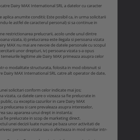
 de catre Dairy MAX International SRL a datelor cu caracter
se aplica anumite conditii; Este posibil ca, in urma solicitarii
du-le astfel de caracterul personal) si sa continue in
ine restrictionarea prelucrarii, acolo unde unul dintre
ana vizata, ii) prelucrarea este ilegala si persoana vizata
ii) Dairy MAX nu mai are nevoie de datele personale cu scopul
ercitarii unor drepturi, iv) persoana vizata s-a opus
ca temeiurile legitime ale Dairy MAX primeaza asupra celor
ntr-o modalitate structurata, folosita in mod obisnuit si
tre Dairy MAX International SRL catre alt operator de date,
unei solicitari conform celor indicate mai jos;
 vizata, ca datele care o vizeaza sa fie prelucrate in
 public, cu exceptia cazurilor in care Dairy MAX
a prelucarea si care prevaleaza asupra intereselor,
area sau apararea unui drept in instanta;
sa fie prelucrate in scop de marketing direct.
ctul unei decizii luate numai pe baza unor activitati de
privesc persoana vizata sau o afecteaza in mod similar intr-