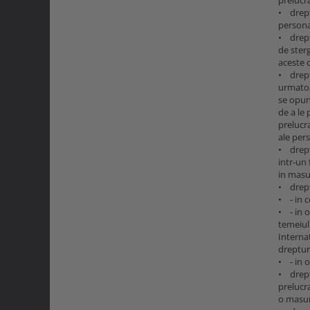
• dreptu
persona
• dreptu
de ster
aceste c
• dreptu
urmatoar
se opune
de a le 
prelucr
ale pers
• dreptu
intr-un
in masur
• drept
• - in c
• - in o
temeiul
Interna
drepturi
• - in o
• drept
prelucra
o masur