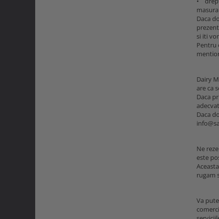
• drept
masura 
Daca dor
prezenta
si iti v
Pentru o
mention
Dairy M
are ca s
Daca pr
adecvat 
Daca do
info@sa
Ne rezer
este pos
Aceasta 
rugam s
Va pute
comerci
servicii