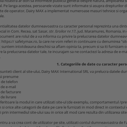
a noastra ar dori sa informeze publicul general despre natura, amploarea s
l. Pe langa acestea, persoanele vizate sunt informate si asupra drepturilor 
tate de operator, Dairy MAX a implementat numeroase masuri tehnice si organ
le.
ntialitatea datelor dumneavoastra cu caracter personal reprezinta una dintr
cial in Com. Recea, sat Sasar, str. Eroilor nr.17, jud. Maramures, Romania, in
ocument are rolul de a va informa cu privire la prelucrarea datelor dumneavoas
 https:// safetymax.ro, la care ne vom referi in continuare cu denumirea "site
t suntem intotdeauna deschisi sa aflam opinia ta, precum si sa iti furnizam o
ire la prelucrarea datelor tale, te incurajam sa ne contactezi la adresa de e-
.
1. Categoriile de date cu caracter per
 sunteti client al site-ului, Dairy MAX International SRL va prelucra datele d
si prenume
de telefon
 de e-mail
 de facturare
de livrare
eferitoare la modul in care utilizati site-ul (de exemplu, comportamentul /p
si orice alte categorii de date pe care le furnizati in mod direct in contextul c
prin intermediul site-ului sau in orice alt mod care rezulta din utilizarea site
ntru a va crea cont de utilizator pe site, utilizati contul dumneavoastra de