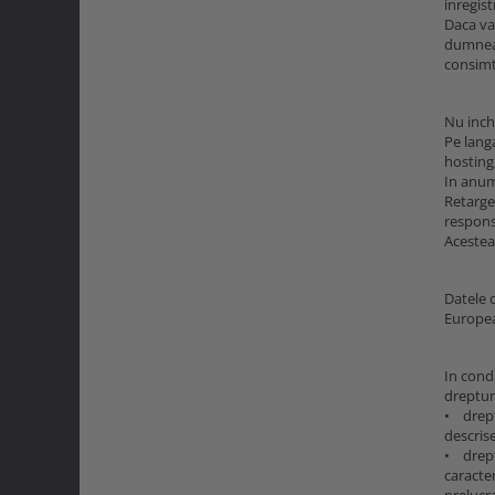
inregis
Daca va
dumneav
consimt
Nu inch
Pe langa
hosting
In anum
Retarget
responsa
Acestea 
Datele 
Europe
In condi
dreptur
• dreptu
descris
• drept
caracter
prelucra