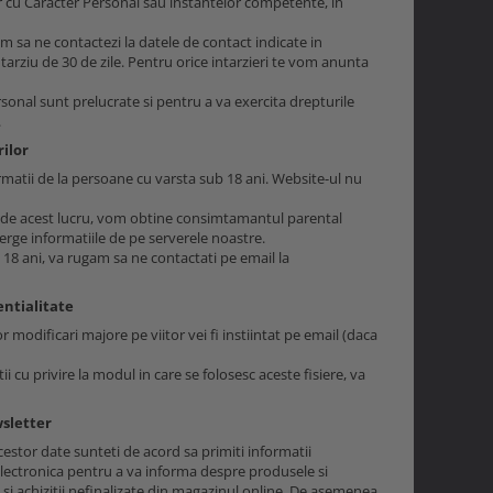
r cu Caracter Personal sau instantelor competente, in
gam sa ne contactezi la datele de contact indicate in
tarziu de 30 de zile. Pentru orice intarzieri te vom anunta
rsonal sunt prelucrate si pentru a va exercita drepturile
.
rilor
matii de la persoane cu varsta sub 18 ani. Website-ul nu
ti de acest lucru, vom obtine consimtamantul parental
terge informatiile de pe serverele noastre.
18 ani, va rugam sa ne contactati pe email la
entialitate
 modificari majore pe viitor vei fi instiintat pe email (daca
 cu privire la modul in care se folosesc aceste fisiere, va
wsletter
cestor date sunteti de acord sa primiti informatii
electronica pentru a va informa despre produsele si
e si achizitii nefinalizate din magazinul online. De asemenea,