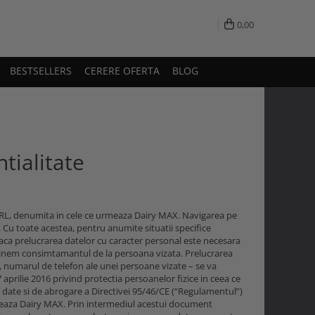
0,00
BESTSELLERS
CERERE OFERTA
BLOG
tialitate
SRL, denumita in cele ce urmeaza Dairy MAX. Navigarea pe
l. Cu toate acestea, pentru anumite situatii specifice
Daca prelucrarea datelor cu caracter personal este necesara
tinem consimtamantul de la persoana vizata. Prelucrarea
 numarul de telefon ale unei persoane vizate – se va
aprilie 2016 privind protectia persoanelor fizice in ceea ce
or date si de abrogare a Directivei 95/46/CE (“Regulamentul”)
pereaza Dairy MAX. Prin intermediul acestui document