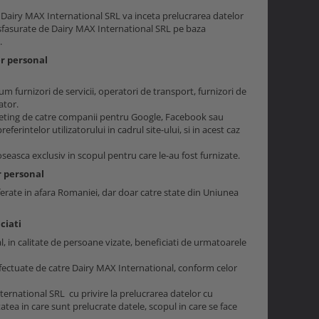
Dairy MAX International SRL va inceta prelucrarea datelor
esfasurate de Dairy MAX International SRL pe baza
.
er personal
um furnizori de servicii, operatori de transport, furnizori de
ator.
rketing de catre companii pentru Google, Facebook sau
erintelor utilizatorului in cadrul site-ului, si in acest caz
oseasca exclusiv in scopul pentru care le-au fost furnizate.
r personal
ferate in afara Romaniei, dar doar catre state din Uniunea
ciati
al, in calitate de persoane vizate, beneficiati de urmatoarele
 efectuate de catre Dairy MAX International, conform celor
ernational SRL cu privire la prelucrarea datelor cu
atea in care sunt prelucrate datele, scopul in care se face