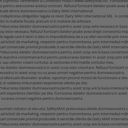
 in cuprinsul Termenelor si Conditiilor https://www.safetymax.ro/. Furnizar
a pentru executarea acestui contract. Refuzul furnizarii datelor poate avea d
tuale dintre dumneavoastra si Dairy MAX International.
indeplinirea obligatiilor legale ce revin Dairy MAX International SRL in context
ilor in materie fiscala, precum si in materie de arhivare.
Prelucrarea datelor dumneavoastra pentru acest scop este necesara in baza 
cop este necesara. Refuzul furnizarii datelor poate avea drept consecinta im
ile legale care ii revin si deci in imposibilitatea de a va oferi serviciile prin inte
 activitati de marketing, respectiv pentru transmiterea, prin intermediul mij
ri comerciale privind produsele si serviciile oferite de Dairy MAX Internation
Prelucrarea datelor dumneavoastra pentru acest scop are la baza consimtama
ti exprima consimtamantul pentru prelucrarea datelor in acest scop prin bi
, sau ulterior crearii contului, la sectiunea informatiile contului meu.
rea datelor dumneavoastra in acest scop este voluntara. Refuzul furnizarii 
oastra in acest scop nu va avea urmari negative pentru dumneavoastra.
ul efectuarii diverselor analize, raportari privind modul de functionare a site
l, in vederea imbunatatiri experientei oferite pe site.
Prelucrarea datelor dumneavoastra pentru acest scop are la baza interesul l
nt experienta clientilor pe site. Furnizarea datelor dumneavoastra in acest s
 va avea urmari negative pentru dumneavoastra.
 sunteti vizitator al site-ului, SafetyMAX prelucreaza datele dumneavoastra cu
 activitati de marketing, respectiv pentru transmiterea, prin intermediul mijl
ri comerciale privind produsele si serviciile oferite de Dairy MAX Internation
Prelucrarea datelor dumneavoastra pentru acest scop are la baza consimtama