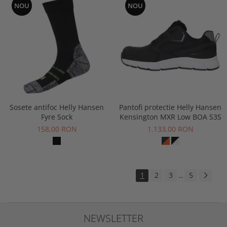
NOU
NOU
Sosete antifoc Helly Hansen
Pantofi protectie Helly Hansen
Fyre Sock
Kensington MXR Low BOA S3S
158,00 RON
1.133,00 RON
1
2
3
5
...
NEWSLETTER