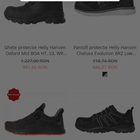
Ghete protectie Helly Hansen
Pantofi protectie Helly Hansen
Oxford Mid BOA HT, S3, WR,
Chelsea Evolution BRZ Low,
HRO, SRC, ESD, negre
S1P
1.227,00 RON
718,74 RON
981,60 RON
646,87 RON