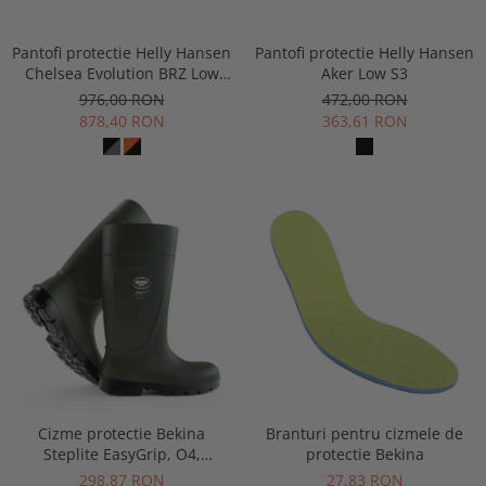
Pantofi protectie Helly Hansen
Pantofi protectie Helly Hansen
Chelsea Evolution BRZ Low
Aker Low S3
BOA S1P
976,00 RON
472,00 RON
878,40 RON
363,61 RON
Cizme protectie Bekina
Branturi pentru cizmele de
Steplite EasyGrip, O4,
protectie Bekina
verde/negru
298,87 RON
27,83 RON