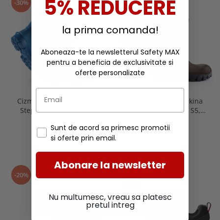
5% REDUCERE
-30%
-30%
la prima comanda!
Aboneaza-te la newsletterul Safety MAX
pentru a beneficia de exclusivitate si
oferte personalizate
Cizme protectie Bekina
Cizme protectie Bekina
Steplite EasyGrip, S4,
RigliteX SolidGrip, S5,
albastru/albastru
imblanite, maro/negru
298,87 RON
471,90 RON
Sunt de acord sa primesc promotii
209,21 RON
330,33 RON
si oferte prin email.
Abonare la newsletter
-20%
-10%
Nu multumesc, vreau sa platesc
pretul intreg