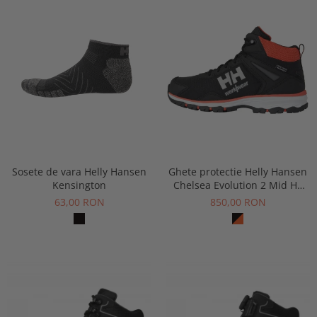
Buzunare externe
Menghine si prese
Echipamente specializate
Echipamente muncitori ferma
Echipamente veterinari
Echipamente mulgatori
Echipamente trimeri ongloane
Masti protectie
Manusi protectie
Casti si antifoane protectie
Sosete de vara Helly Hansen
Ghete protectie Helly Hansen
Kensington
Chelsea Evolution 2 Mid HT
Soft Toe, O2, HRO, SRC, ESD
63,00 RON
850,00 RON