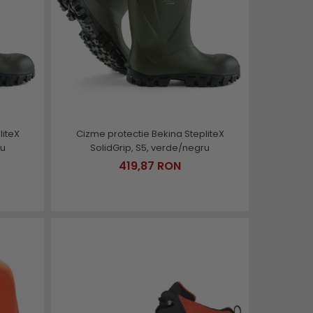
liteX
Cizme protectie Bekina StepliteX
ru
SolidGrip, S5, verde/negru
419,87 RON