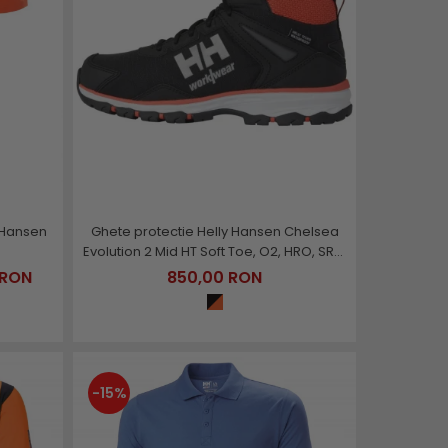
 Hansen
Ghete protectie Helly Hansen Chelsea
Evolution 2 Mid HT Soft Toe, O2, HRO, SRC,
ESD
 RON
850,00 RON
-15%