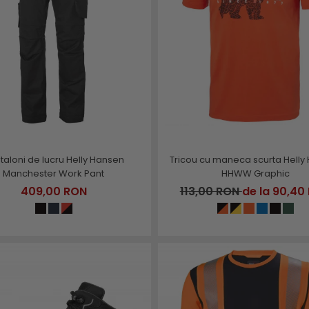
taloni de lucru Helly Hansen
Tricou cu maneca scurta Helly
Manchester Work Pant
HHWW Graphic
409,00 RON
113,00 RON
de la 90,40