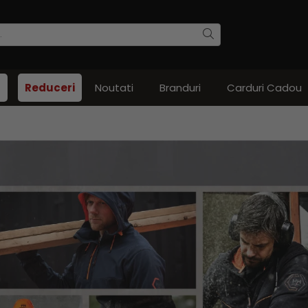
Reduceri
Noutati
Branduri
Carduri Cadou