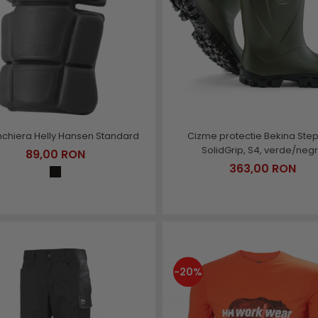
Cizme protectie Bekina Step
chiera Helly Hansen Standard
SolidGrip, S4, verde/neg
89,00 RON
363,00 RON
-20%