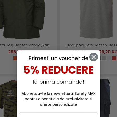
ta Helly Hansen Mandal, kaki
Tricou polo Helly Hansen Class
296,00 RON
152,00 RON
129,20 R
Primesti un voucher de
5% REDUCERE
la prima comanda!
-30%
Aboneaza-te la newsletterul Safety MAX
pentru a beneficia de exclusivitate si
oferte personalizate