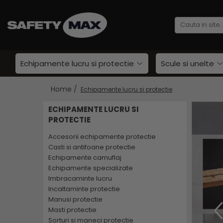
Echipamente lucru si protectie
Scule si unelte
Unelte gradinarit
Echipamente lucru si protectie
Scule si unelte
Atomizoare si stropitori
Cultivatoare
Home /
Echipamente lucru si protectie
Seturi unelte gradinarit
Plantatoare
ECHIPAMENTE LUCRU SI
Imbracaminte lucru
PROTECTIE
Foarfeci gradinarit
Geci
Accesorii gradinarit
Accesorii echipamente protectie
Camasi
Macete si seceri
Casti si antifoane protectie
Bluze si hanorace
Echipamente camuflaj
Furci si greble
Tricouri
Echipamente specializate
Pistoale de udat si aspersoare
Imbracaminte lucru
Caciuli si gulere
Sere si paturi
Incaltaminte protectie
Pantaloni si salopete
Unelte constructii
Manusi protectie
Pelerine
Masti protectie
Gletiere
Veste
Sorturi si maneci protectie