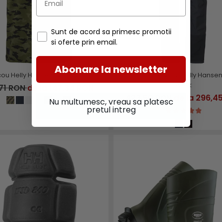
Sunt de acord sa primesc promotii
si oferte prin email.
Abonare la newsletter
cou Helly Hansen Evo T-Shirt
Pantaloni de lucru Helly Hanse
Work
,71 RON
de la 147,34 RON
423,50 RON
de la 296,4
Nu multumesc, vreau sa platesc
pretul intreg