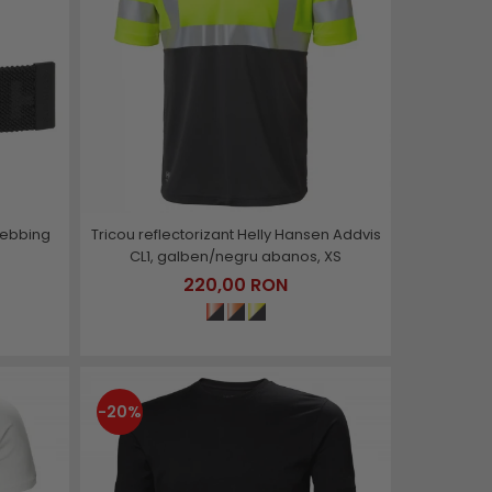
Webbing
Tricou reflectorizant Helly Hansen Addvis
CL1, galben/negru abanos, XS
220,00 RON
-20%