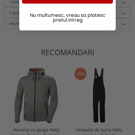
Certificari si tehnologii
Ingrijire
Nu multumesc, vreau sa platesc
pretul intreg
Review-uri
(0)
RECOMANDARI
-20%
Hanorac cu gluga Helly
Salopeta de lucru Helly