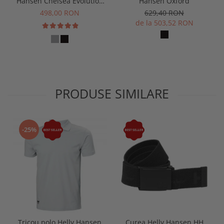
Hansen Chelsea Evolution
Hansen Oxford
Zip Hoodie
498,00 RON
629,40 RON
de la 503,52 RON
PRODUSE SIMILARE
-25%
Tricou polo Helly Hansen
Curea Helly Hansen HH