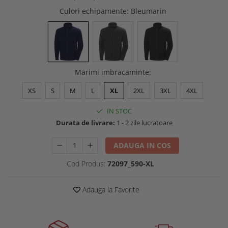
Buzunare externe
Menghine si prese
Culori echipamente
: Bleumarin
Echipamente specializate
Echipamente muncitori ferma
Echipamente veterinari
Echipamente mulgatori
Marimi imbracaminte
:
Echipamente trimeri ongloane
Masti protectie
XS
S
M
L
XL
2XL
3XL
4XL
Manusi protectie
IN STOC
Casti si antifoane protectie
Durata de livrare:
1 - 2 zile lucratoare
ADAUGA IN COS
Cod Produs:
72097_590-XL
Adauga la Favorite