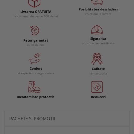
Posibilitatea deschiderii
Livrarea GRATUITA
coletului la livrare
la comenzi de peste 500 de lei
Siguranta
Retur garantat
si protectie certificata
in 30 de zile
Confort
Calitate
si experienta ergonomica
remarcabila
Incaltaminte protectie
Reduceri
PACHETE SI PROMOTII