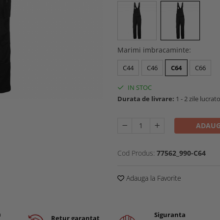
Marimi imbracaminte
:
C44
C46
C64
C66
IN STOC
Durata de livrare:
1 - 2 zile lucrat
ADAUG
Cod Produs:
77562_990-C64
Adauga la Favorite
a
Siguranta
Retur garantat