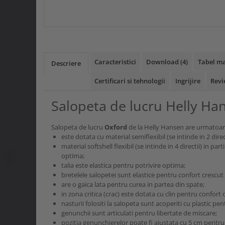
Caracteristici
Download (4)
Tabel ma
Descriere
Certificari si tehnologii
Ingrijire
Revi
Salopeta de lucru Helly Ha
Salopeta de lucru
Oxford
de la Helly Hansen are urmatoarel
este dotata cu material semiflexibil (se intinde in 2 direct
material softshell flexibil (se intinde in 4 directii) in par
optima;
talia este elastica pentru potrivire optima;
bretelele salopetei sunt elastice pentru confort crescut 
are o gaica lata pentru curea in partea din spate;
in zona critica (crac) este dotata cu clin pentru confort
nasturii folositi la salopeta sunt acoperiti cu plastic pe
genunchii sunt articulati pentru libertate de miscare;
pozitia genunchierelor poate fi ajustata cu 5 cm pentru