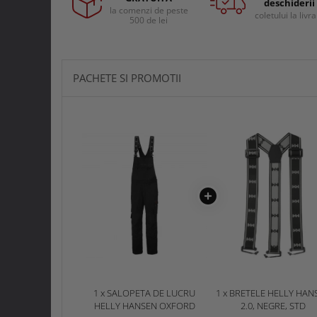
Curele si bretele
deschiderii
la comenzi de peste
Menghine si prese
coletului la livr
500 de lei
Genunchiere
Alte accesorii echipamente
protectie
Genti si trolere
PACHETE SI PROMOTII
Buzunare externe
Echipamente specializate
Echipamente muncitori ferma
Echipamente veterinari
Echipamente mulgatori
Echipamente trimeri ongloane
Masti protectie
Manusi protectie
Casti si antifoane protectie
1 x SALOPETA DE LUCRU
1 x BRETELE HELLY HAN
HELLY HANSEN OXFORD
2.0, NEGRE, STD