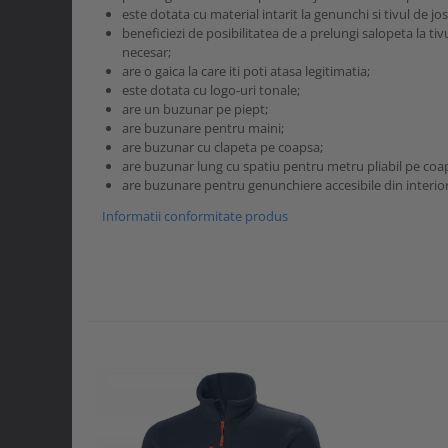
este dotata cu material intarit la genunchi si tivul de 
beneficiezi de posibilitatea de a prelungi salopeta la ti
necesar;
are o gaica la care iti poti atasa legitimatia;
este dotata cu logo-uri tonale;
are un buzunar pe piept;
are buzunare pentru maini;
are buzunar cu clapeta pe coapsa;
are buzunar lung cu spatiu pentru metru pliabil pe coa
are buzunare pentru genunchiere accesibile din interior
Informatii conformitate produs