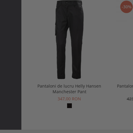
-30%
Pantaloni de lucru Helly Hansen
Pantalo
Manchester Pant
347,00 RON
42