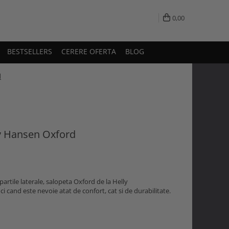
0,00
BESTSELLERS
CERERE OFERTA
BLOG
d
ly Hansen Oxford
 partile laterale, salopeta Oxford de la Helly
 cand este nevoie atat de confort, cat si de durabilitate.