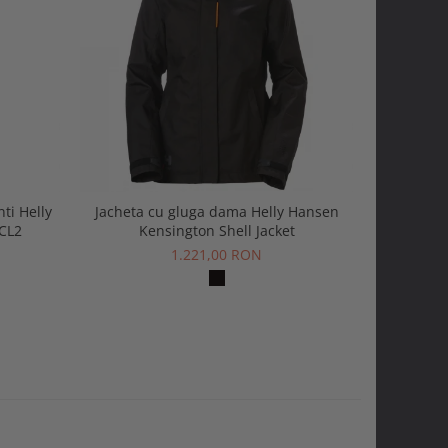
nti Helly
Jacheta cu gluga dama Helly Hansen
Pantofi p
CL2
Kensington Shell Jacket
Evol
1.221,00 RON