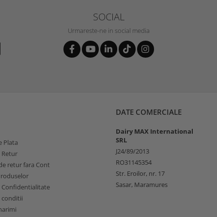
SOCIAL
Urmareste-ne in social media
DATE COMERCIALE
Dairy MAX International
SRL
 Plata
J24/89/2013
e Retur
RO31145354
e retur fara Cont
Str. Eroilor, nr. 17
Produselor
Sasar, Maramures
e Confidentialitate
 conditii
marimi