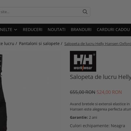
UNELTE
REDUCERI
NOUTATI
BRANDURI
CARDURI CADOU
e lucru /
Pantaloni si salopete /
Salopeta de lucru Helly Hansen Oxfor
Salopeta de lucru Hel
655,00 RON
524,00 RON
Avand bretele si extensii elastice in
Hansen este alegerea perfecta atunci
Garantie:
2 ani
Culori echipamente
: Neagra