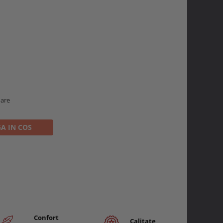
oare
A IN COS
Confort
Calitate