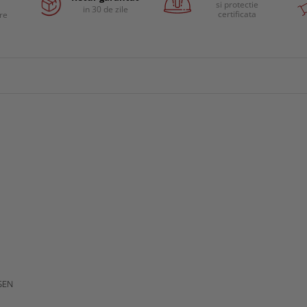
si protectie
in 30 de zile
certificata
are
SEN