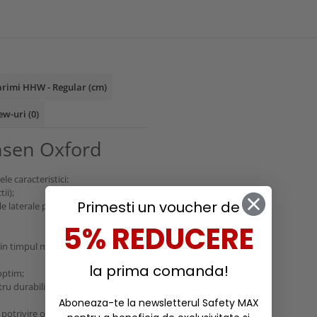
rimi HHW - Regular (cm)
ew-uri
(0)
nsen Oxford
e caracteristici:
ii);
Primesti un voucher de
tile laterale pentru mobilitate
5% REDUCERE
in timpul miscarii;
la prima comanda!
 optim;
ntru durabilitate indelungata;
Aboneaza-te la newsletterul Safety MAX
 potrivire optima;