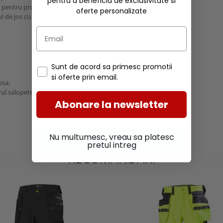
pentru a beneficia de exclusivitate si
jos pentru protectie maxima;
oferte personalizate
vul de jos cu 5 cm daca este
Sunt de acord sa primesc promotii
si oferte prin email.
psa;
ul salopetei.
Abonare la newsletter
Nu multumesc, vreau sa platesc
pretul intreg
RECOMANDARI