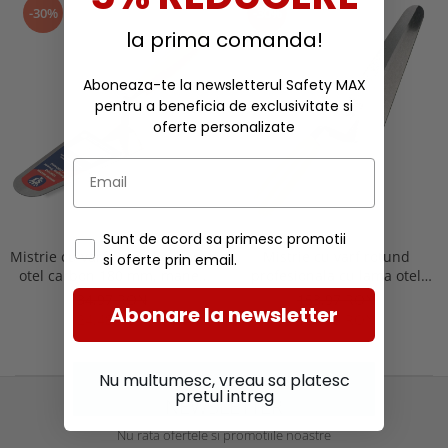
-30%
-30%
Buzunare externe
Menghine si prese
la prima comanda!
Echipamente specializate
Echipamente muncitori ferma
Aboneaza-te la newsletterul Safety MAX
Echipamente veterinari
pentru a beneficia de exclusivitate si
Echipamente mulgatori
oferte personalizate
Echipamente trimeri ongloane
Masti protectie
Manusi protectie
Sunt de acord sa primesc promotii
Casti si antifoane protectie
Mistrie cu varf rotund cu lama
Mistrie cu varf rotund
si oferte prin email.
otel carbon 180 mm, maner
profesionala cu lama otel
lemn, Spear & Jackson
carbon 180 mm, maner lemn,
34,97 RON
153,97 RON
Abonare la newsletter
Spear & Jackson Tyzack
24,48 RON
107,78 RON
Nu multumesc, vreau sa platesc
pretul intreg
NEWSLETTER
Nu rata ofertele si promotiile noastre