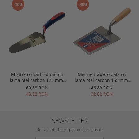
-30%
-30%
Mistrie cu varf rotund cu
Mistrie trapezoidala cu
lama otel carbon 175 mm,
lama otel carbon 165 mm,
maner plastic, Spear &
maner lemn, Spear &
69,88 RON
46,89 RON
Jackson
Jackson
48,92 RON
32,82 RON
NEWSLETTER
Nu rata ofertele si promotiile noastre