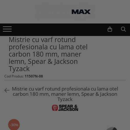
Echipamente lucru si protectie
Scule si unelte
Unelte gradinarit
Imbracaminte lucru
Mistrie cu varf rotund
Atomizoare si stropitori
Geci
profesionala cu lama otel
Cultivatoare
Camasi
carbon 180 mm, maner
Seturi unelte gradinarit
Bluze si hanorace
lemn, Spear & Jackson
Plantatoare
Tricouri
Tyzack
Foarfeci gradinarit
Caciuli si gulere
Cod Produs:
11507N-08
Accesorii gradinarit
Pantaloni si salopete
Macete si seceri
Pelerine
Mistrie cu varf rotund profesionala cu lama otel
Furci si greble
carbon 180 mm, maner lemn, Spear & Jackson
Veste
Tyzack
Pistoale de udat si aspersoare
Combinezoane
Sere si paturi
Base layers
Unelte constructii
Incaltaminte protectie
Gletiere
-30%
Pantofi si ghete protectie