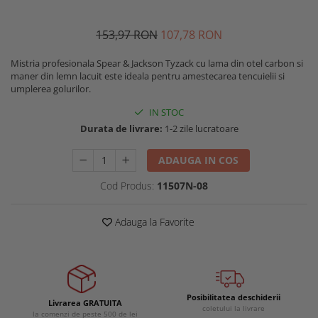
Buzunare externe
Menghine si prese
Echipamente specializate
153
,97
RON
107
,78
RON
Echipamente muncitori ferma
Mistria profesionala Spear & Jackson Tyzack cu lama din otel carbon si
Echipamente veterinari
maner din lemn lacuit este ideala pentru amestecarea tencuielii si
Echipamente mulgatori
umplerea golurilor.
Echipamente trimeri ongloane
IN STOC
Masti protectie
Durata de livrare:
1-2 zile lucratoare
Manusi protectie
ADAUGA IN COS
Casti si antifoane protectie
Cod Produs:
11507N-08
Adauga la Favorite
Posibilitatea deschiderii
Livrarea GRATUITA
coletului la livrare
la comenzi de peste 500 de lei