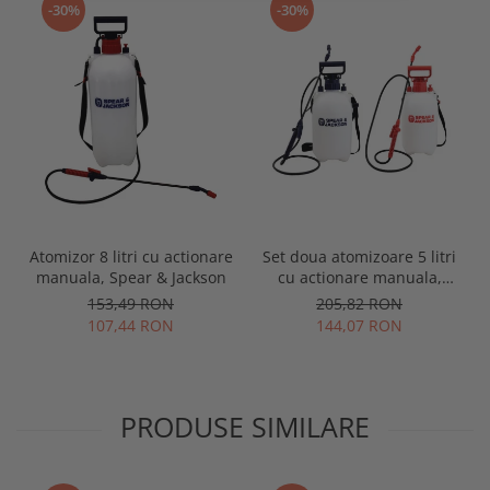
-30%
-30%
Atomizor 8 litri cu actionare
Set doua atomizoare 5 litri
manuala, Spear & Jackson
cu actionare manuala,
Spear & Jackson
153,49 RON
205,82 RON
107,44 RON
144,07 RON
PRODUSE SIMILARE