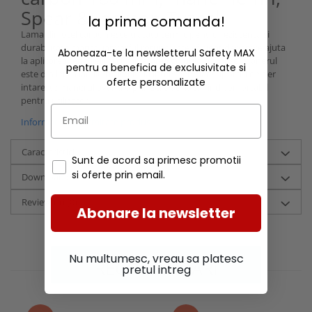
Spear & Jackson Tyzack
la prima comanda!
Lama din otel carbon este tratata termic pentru rezistenta si
durabilitate marita, iar varful rotund este eficient deoarece ajuta
Aboneaza-te la newsletterul Safety MAX
la aplicarea tencuielii si completarea golurilor ramase. Manerul
pentru a beneficia de exclusivitate si
este din lemn lacuit, rezistent la intemperii, iar suportul de fier
oferte personalizate
intareste manerul avand o prindere buna si fiind confortabil
pentru utilizator.
Informatii conformitate produs
Caracteristici
Sunt de acord sa primesc promotii
si oferte prin email.
Download (1)
Review-uri
(0)
Abonare la newsletter
Nu multumesc, vreau sa platesc
RECOMANDARI
pretul intreg