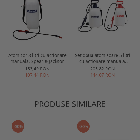
Atomizor 8 litri cu actionare
Set doua atomizoare 5 litri
manuala, Spear & Jackson
cu actionare manuala,
Spear & Jackson
153,49 RON
205,82 RON
107,44 RON
144,07 RON
PRODUSE SIMILARE
-30%
-30%