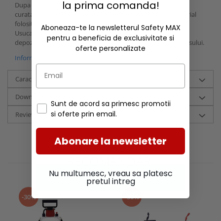
la prima comanda!
Dupa utilizare, spala gletiera cu apa curata sau cu agenti de
curatare adecvati pentru a indeparta toate urmele de material
folosit.
Aboneaza-te la newsletterul Safety MAX
Usuca gletiera in intregime si foloseste putin ulei inainte de
pentru a beneficia de exclusivitate si
depozitare pentru a asigura durata de viata optima a produsului.
oferte personalizate
Informatii conformitate produs
Caracteristici
Download (1)
Sunt de acord sa primesc promotii
si oferte prin email.
Review-uri
(0)
Abonare la newsletter
RECOMANDARI
Nu multumesc, vreau sa platesc
pretul intreg
-30%
-30%