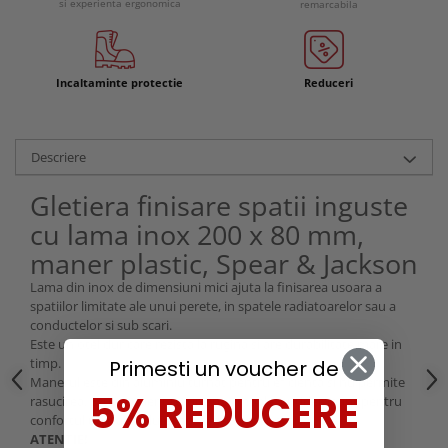
si experienta ergonomica
remarcabila
Incaltaminte protectie
Reduceri
Descriere
Gletiera finisare spatii inguste
cu lama inox 200 x 80 mm,
maner plastic, Spear & Jackson
Lama din inox de dimensiuni mici ajuta la finisarea usoara a
spatiilor limitate ale unui perete, in spatele radiatoarelor sau a
conductelor si sub scari.
Este un otel dur care rezista la rugina si are durabilitate mare in
timp.
Primesti un voucher de
Manerul este din aluminiu turnat pentru eficienta si nu permite
5% REDUCERE
rasucirea. Este acoperit cu un strat moale, antiderapant pentru
confortul utilizatorului si are forma ergonomica.
ATENTIE!