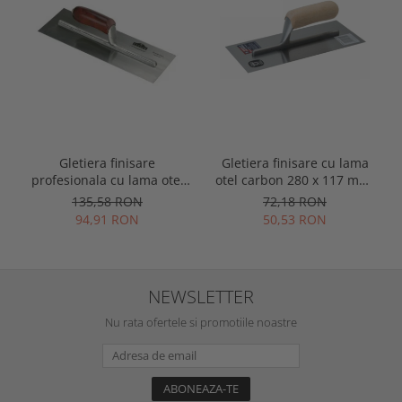
Gletiera finisare
Gletiera finisare cu lama
profesionala cu lama otel
otel carbon 280 x 117 mm,
carbon 280 x 117 mm,
maner lemn, Spear &
135,58 RON
72,18 RON
maner lemn, Spear &
Jackson
94,91 RON
50,53 RON
Jackson Tyzack
NEWSLETTER
Nu rata ofertele si promotiile noastre