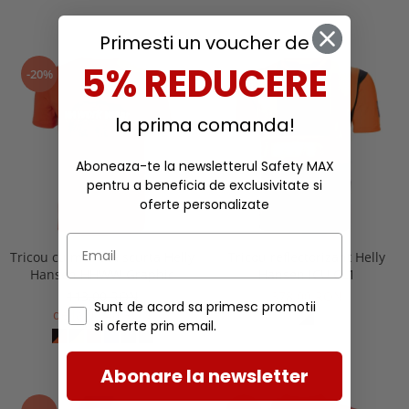
Primesti un voucher de
5% REDUCERE
-20%
la prima comanda!
Aboneaza-te la newsletterul Safety MAX
pentru a beneficia de exclusivitate si
oferte personalizate
Tricou cu maneca scurta Helly
Tricou reflectorizant Helly
Hansen HHWW Graphic
Hansen ICU CL1
113,00 RON
378,00 RON
Sunt de acord sa primesc promotii
de la 90,40 RON
si oferte prin email.
Abonare la newsletter