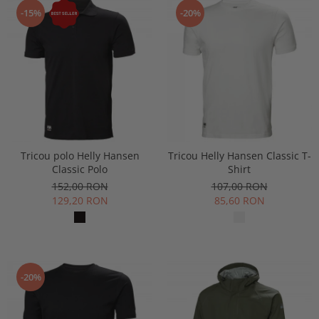
Buzunare externe
-15%
-20%
Menghine si prese
Echipamente specializate
Echipamente muncitori ferma
Echipamente veterinari
Echipamente mulgatori
Echipamente trimeri ongloane
Masti protectie
Manusi protectie
Tricou polo Helly Hansen
Tricou Helly Hansen Classic T-
Classic Polo
Shirt
Casti si antifoane protectie
152,00 RON
107,00 RON
129,20 RON
85,60 RON
-20%