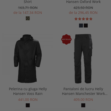
Shirt
Hansen Oxford Work
163,71 RON
423,50 RON
de la 147,34 RON
de la 296,45 RON
Pelerina cu gluga Helly
Pantaloni de lucru Helly
Hansen Voss Rain
Hansen Manchester Work
Pant
441,00 RON
409,00 RON