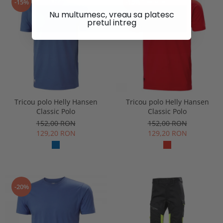
-15%
-15%
Nu multumesc, vreau sa platesc
pretul intreg
Tricou polo Helly Hansen
Tricou polo Helly Hansen
Classic Polo
Classic Polo
152,00 RON
152,00 RON
129,20 RON
129,20 RON
-20%