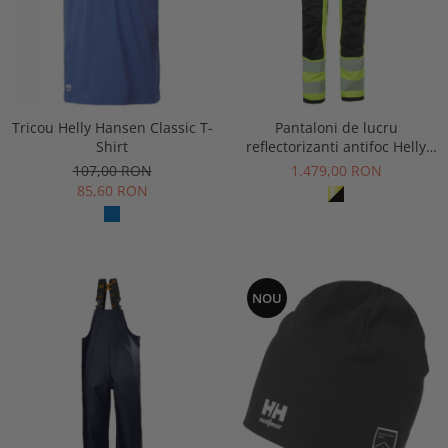
Tricou Helly Hansen Classic T-
Pantaloni de lucru
Shirt
reflectorizanti antifoc Helly
Hansen Fyre Work Pant CL1
107,00 RON
1.479,00 RON
85,60 RON
NOU