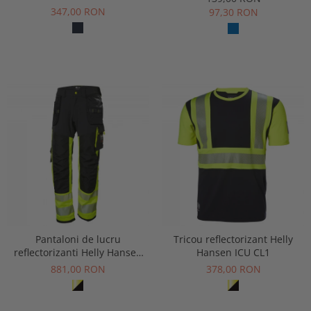
347,00 RON
97,30 RON
Pantaloni de lucru
Tricou reflectorizant Helly
reflectorizanti Helly Hansen
Hansen ICU CL1
ICU Construction CL1
881,00 RON
378,00 RON