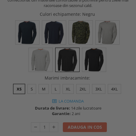
confectionat din materiale confortabile si potrivite pentru zilele mai
Buzunare externe
racoroase din sezonul cald.
Menghine si prese
Echipamente specializate
Culori echipamente
: Negru
Echipamente muncitori ferma
Echipamente veterinari
Echipamente mulgatori
Echipamente trimeri ongloane
Masti protectie
Manusi protectie
Casti si antifoane protectie
Marimi imbracaminte
:
XS
S
M
L
XL
2XL
3XL
4XL
LA COMANDA
Durata de livrare:
14 zile lucratoare
Garantie:
2 ani
ADAUGA IN COS