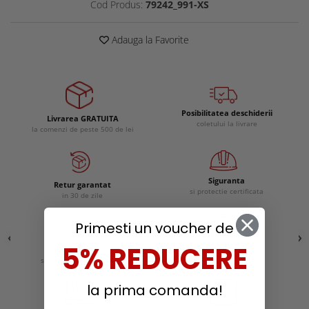
Cod Produs:
79242_991-XS
Adauga la Favorite
Posibilitatea deschiderii
Livrarea GRATUITA
coletului la livrare
la comenzi de peste 500 de lei
Siguranta
Retur garantat
si protectie certificata
in 30 de zile
Primesti un voucher de
5% REDUCERE
Confort
Calitate
si experienta ergonomica
remarcabila
la prima comanda!