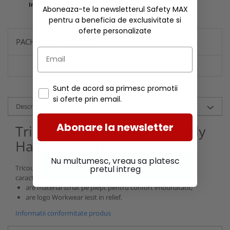
Incaltaminte protectie
Reduceri
Aboneaza-te la newsletterul Safety MAX
pentru a beneficia de exclusivitate si
oferte personalizate
PACHETE SI PROMOTII
Sunt de acord sa primesc promotii
si oferte prin email.
Descriere
Abonare la newsletter
Tricou cu maneca lunga Helly
Hansen Evo Longsleeve
Nu multumesc, vreau sa platesc
pretul intreg
Tricoul cu maneca lunga
Evo Longsleeve
are urmatoarele
caracteristici:
are material striat pe piept pentru confort imbunatatit;
are logo Workwear iesit in relief.
Informatii conformitate produs