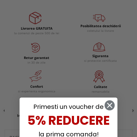
Posibilitatea deschiderii
Livrarea GRATUITA
coletului la livrare
la comenzi de peste 500 de lei
Siguranta
Retur garantat
si protectie certificata
in 30 de zile
Confort
Calitate
si experienta ergonomica
remarcabila
Primesti un voucher de
5% REDUCERE
Incaltaminte protectie
Reduceri
la prima comanda!