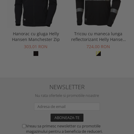
Hanorac cu gluga Helly
Tricou cu maneca lunga
Hansen Manchester Zip
reflectorizant Helly Hansen
Fyre Longsleeve CL1
303,01 RON
724,00 RON
NEWSLETTER
Nu rata ofertele si promotiile noastre
Vreau sa primesc newsletter cu promotiile
magazinului pentru a beneficia de reduceri.