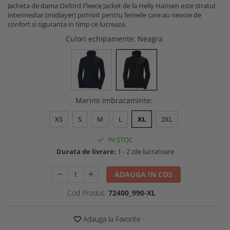
Jacheta de dama Oxford Fleece Jacket de la Helly Hansen este stratul
Buzunare externe
Menghine si prese
intermediar (midlayer) potrivit pentru femeile care au nevoie de
Echipamente specializate
confort si siguranta in timp ce lucreaza.
Echipamente muncitori ferma
Culori echipamente
: Neagra
Echipamente veterinari
Echipamente mulgatori
Echipamente trimeri ongloane
Masti protectie
Marimi imbracaminte
:
Manusi protectie
XS
S
M
L
XL
2XL
Casti si antifoane protectie
IN STOC
Durata de livrare:
1 - 2 zile lucratoare
ADAUGA IN COS
Cod Produs:
72400_990-XL
Adauga la Favorite