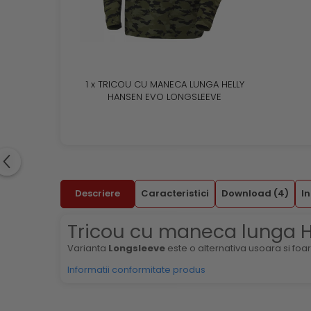
1 x TRICOU CU MANECA LUNGA HELLY
HANSEN EVO LONGSLEEVE
Descriere
Caracteristici
Download (4)
In
Tricou cu maneca lunga H
Varianta
Longsleeve
este o alternativa usoara si foa
Informatii conformitate produs