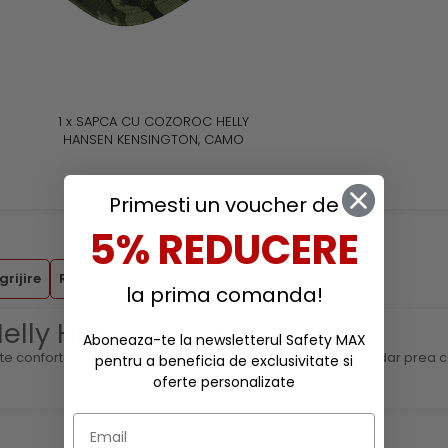
1 x SAPCA CU COZOROC HELLY
HANSEN KENSINGTON, CAMO
Primesti un voucher de
5% REDUCERE
grijire
Review-uri
(0)
la prima comanda!
elly Hansen Evo Longsleeve
Aboneaza-te la newsletterul Safety MAX
rte confortabila atunci cand este prea frig pentru un tricou, dar prea
pentru a beneficia de exclusivitate si
oferte personalizate