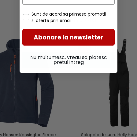
Sunt de acord sa primesc promotii
RECOMANDARI
si oferte prin email.
Abonare la newsletter
-20%
Nu multumesc, vreau sa platesc
pretul intreg
ly Hansen Kensington Fleece
Salopeta de lucru Helly Han