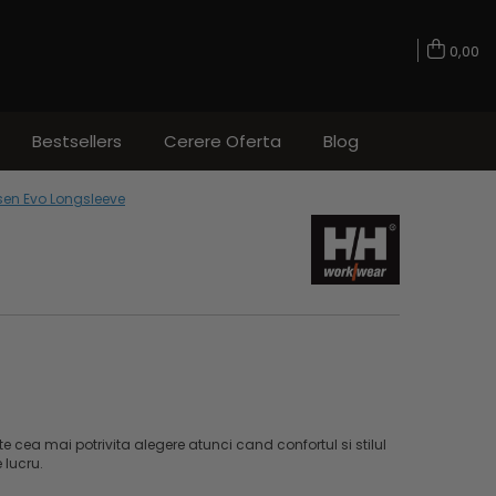
0,00
Bestsellers
Cerere Oferta
Blog
sen Evo Longsleeve
e cea mai potrivita alegere atunci cand confortul si stilul
 lucru.