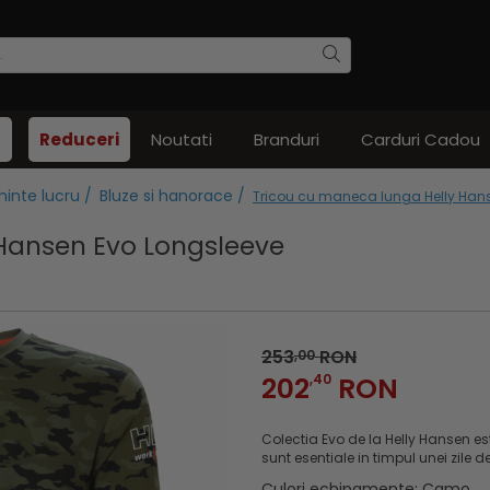
Reduceri
Noutati
Branduri
Carduri Cadou
inte lucru /
Bluze si hanorace /
Tricou cu maneca lunga Helly Han
Hansen Evo Longsleeve
253
RON
,00
202
,40
RON
Colectia Evo de la Helly Hansen est
sunt esentiale in timpul unei zile de
Culori echipamente
: Camo