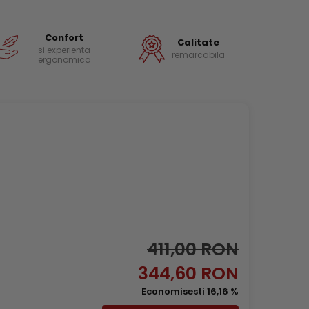
Confort
Calitate
si experienta
remarcabila
ergonomica
411,00 RON
344,60 RON
Economisesti 16,16 %