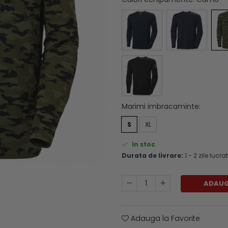
Marimi imbracaminte
:
S
XL
In stoc
Durata de livrare:
1 - 2 zile lucr
ADAUG
Adauga la Favorite