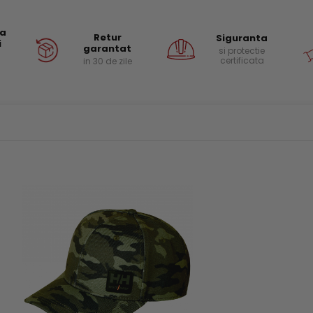
ea
Retur
Siguranta
i
garantat
si protectie
certificata
in 30 de zile