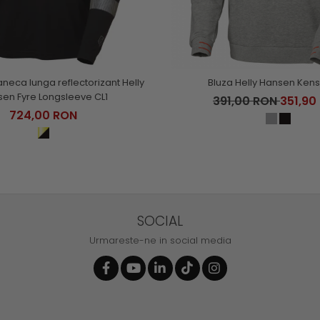
neca lunga reflectorizant Helly
Bluza Helly Hansen Kens
en Fyre Longsleeve CL1
391,00 RON
351,90
724,00 RON
SOCIAL
Urmareste-ne in social media