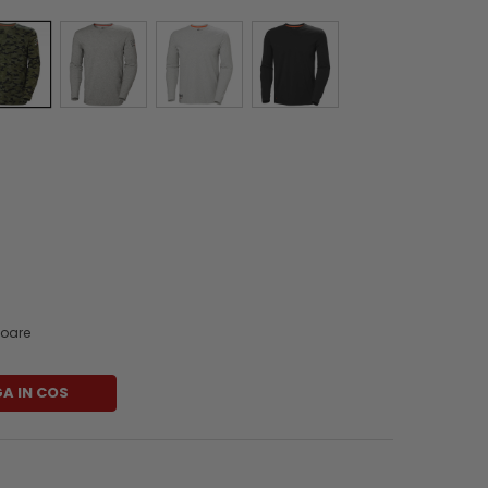
atoare
A IN COS