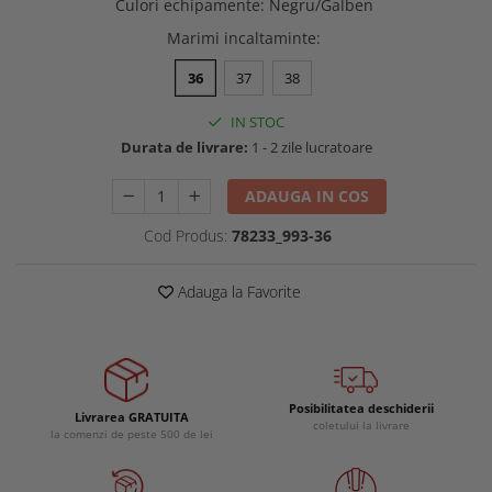
Culori echipamente
:
Negru/Galben
Buzunare externe
Menghine si prese
Marimi incaltaminte
:
Echipamente specializate
36
37
38
Echipamente muncitori ferma
Echipamente veterinari
IN STOC
Echipamente mulgatori
Durata de livrare:
1 - 2 zile lucratoare
Echipamente trimeri ongloane
Masti protectie
ADAUGA IN COS
Manusi protectie
Cod Produs:
78233_993-36
Casti si antifoane protectie
Adauga la Favorite
Posibilitatea deschiderii
Livrarea GRATUITA
coletului la livrare
la comenzi de peste 500 de lei