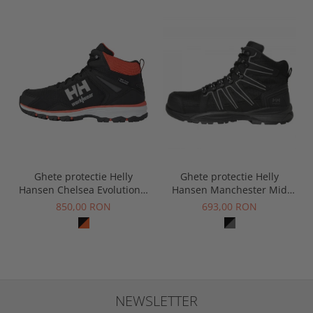
Ghete protectie Helly
Ghete protectie Helly
Hansen Manchester Mid
Hansen Chelsea Evolution 2
S3S
Mid HT Soft Toe, O2, HRO,
693,00 RON
850,00 RON
SRC, ESD
NEWSLETTER