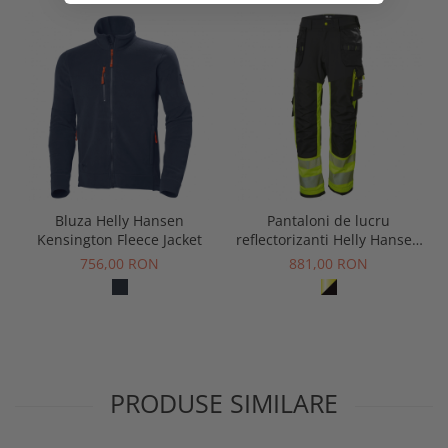
Bluza Helly Hansen
Pantaloni de lucru
Kensington Fleece Jacket
reflectorizanti Helly Hansen
ICU Construction CL1
756,00 RON
881,00 RON
PRODUSE SIMILARE