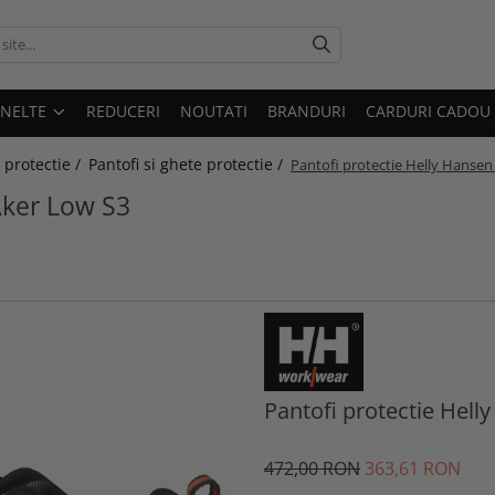
UNELTE
REDUCERI
NOUTATI
BRANDURI
CARDURI CADOU
 protectie /
Pantofi si ghete protectie /
Pantofi protectie Helly Hansen
Aker Low S3
Pantofi protectie Hell
472
,00
RON
363
,61
RON