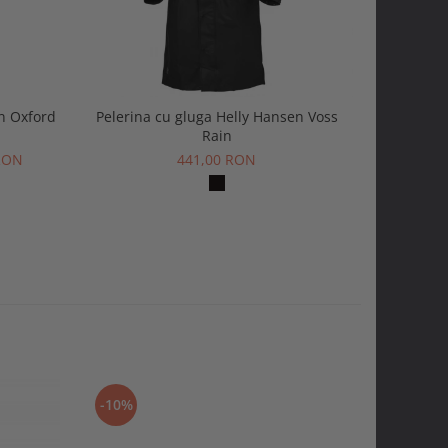
en Oxford
Pelerina cu gluga Helly Hansen Voss
Pantaloni 
Rain
Hanse
 RON
441,00 RON
-10%