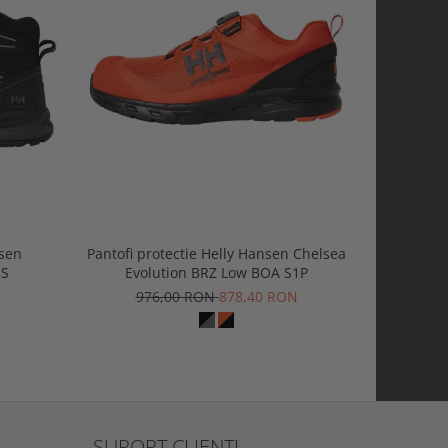
-20%
nsen
Pantofi protectie Helly Hansen Chelsea
Ghete pr
3S
Evolution BRZ Low BOA S1P
Mid BOA 
976,00 RON
878,40 RON
1.2
SUPORT CLIENTI