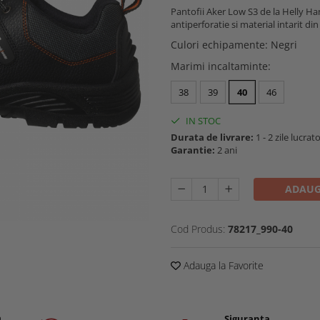
Pantofii Aker Low S3 de la Helly H
antiperforatie si material intarit di
Culori echipamente
:
Negri
Marimi incaltaminte
:
38
39
40
46
IN STOC
Durata de livrare:
1 - 2 zile lucrat
Garantie:
2 ani
ADAUG
Cod Produs:
78217_990-40
Adauga la Favorite
a
Siguranta