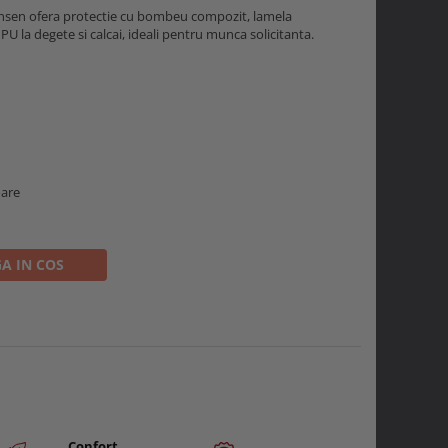
ansen ofera protectie cu bombeu compozit, lamela
n PU la degete si calcai, ideali pentru munca solicitanta.
oare
A IN COS
Confort