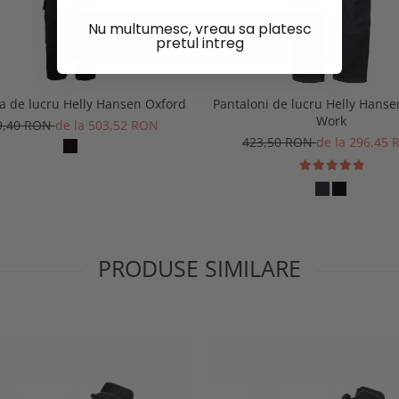
Nu multumesc, vreau sa platesc
pretul intreg
a de lucru Helly Hansen Oxford
Pantaloni de lucru Helly Hans
Work
9,40 RON
de la 503,52 RON
423,50 RON
de la 296,45
PRODUSE SIMILARE