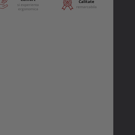
Calitate
si experienta
remarcabila
ergonomica