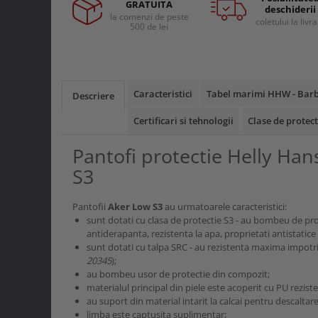
Curele si bretele
GRATUITA
deschiderii
Menghine si prese
la comenzi de peste
Genunchiere
coletului la livr
500 de lei
Alte accesorii echipamente
protectie
Genti si trolere
Buzunare externe
Caracteristici
Tabel marimi HHW - Barb
Descriere
Echipamente specializate
Certificari si tehnologii
Clase de protect
Echipamente muncitori ferma
Echipamente veterinari
Pantofi protectie Helly Ha
Echipamente mulgatori
S3
Echipamente trimeri ongloane
Masti protectie
Pantofii
Aker Low S3
au urmatoarele caracteristici:
sunt dotati cu clasa de protectie S3 - au bombeu de prot
Manusi protectie
antiderapanta, rezistenta la apa, proprietati antistatice 
sunt dotati cu talpa SRC - au rezistenta maxima impotri
Casti si antifoane protectie
20345
);
au bombeu usor de protectie din compozit;
materialul principal din piele este acoperit cu PU reziste
au suport din material intarit la calcai pentru descaltare
limba este captusita suplimentar;