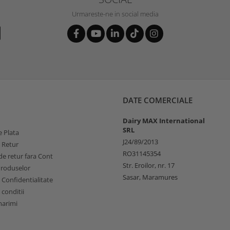
Urmareste-ne in social media
DATE COMERCIALE
Dairy MAX International
SRL
 Plata
J24/89/2013
e Retur
RO31145354
e retur fara Cont
Str. Eroilor, nr. 17
Produselor
Sasar, Maramures
e Confidentialitate
 conditii
marimi