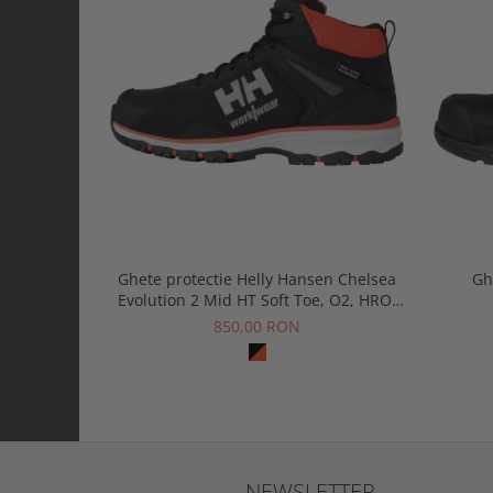
Ghete protectie Helly Hansen Chelsea
Gh
Evolution 2 Mid HT Soft Toe, O2, HRO,
SRC, ESD
850,00 RON
NEWSLETTER