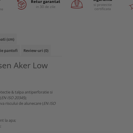
Retur garantat
si protectie
in 30 de zile
certificata
are
ati (cm)
ie pantofi
Review-uri
(0)
nsen Aker Low
ectie & talpa antiperforatie si
(
EN ISO 20345
);
va riscului de alunecare (
EN ISO
nt la apa;
;