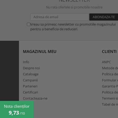
Nu rata ofertele si promotiile noastre
Vreau sa primesc newsletter cu promotiile magazinului
pentru a beneficia de reduceri.
MAGAZINUL MEU
CLIENTI
Info
ANPC
Despre noi
Metode de
Cataloage
Politica d
Campanii
Formular d
Parteneri
Garantia 
Certificari
Politica d
Contacteaza-ne
Termeni si
Tabel de 
Nota clienților
9,73
/10