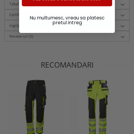
Tabel marimi HHW - Barbati (cm)
Certificari si tehnologii
Nu multumesc, vreau sa platesc
pretul intreg
Ingrijire
Review-uri
(0)
RECOMANDARI