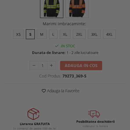
Buzunare externe
Menghine si prese
Echipamente specializate
Echipamente muncitori ferma
Marimi imbracaminte
:
Echipamente veterinari
XS
S
M
L
XL
2XL
3XL
4XL
Echipamente mulgatori
Echipamente trimeri ongloane
IN STOC
Masti protectie
Durata de livrare:
1 - 2 zile lucratoare
Manusi protectie
ADAUGA IN COS
Casti si antifoane protectie
Cod Produs:
79273_369-S
Adauga la Favorite
Posibilitatea deschiderii
Livrarea GRATUITA
coletului la livrare
la comenzi de peste 500 de lei