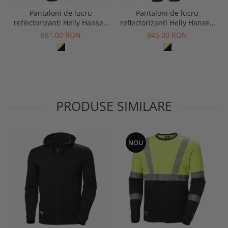
Pantaloni de lucru
Pantaloni de lucru
reflectorizanti Helly Hansen
reflectorizanti Helly Hansen
ICU Construction CL1
ICU Construction CL2
881,00 RON
945,00 RON
PRODUSE SIMILARE
NOU