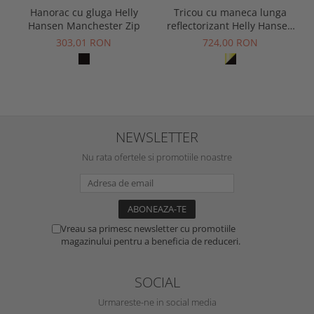
Hanorac cu gluga Helly
Tricou cu maneca lunga
Hansen Manchester Zip
reflectorizant Helly Hansen
Fyre Longsleeve CL1
303,01 RON
724,00 RON
NEWSLETTER
Nu rata ofertele si promotiile noastre
Vreau sa primesc newsletter cu promotiile
magazinului pentru a beneficia de reduceri.
SOCIAL
Urmareste-ne in social media