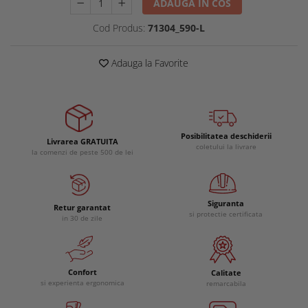
ADAUGA IN COS
Cod Produs:
71304_590-L
Adauga la Favorite
Posibilitatea deschiderii
Livrarea GRATUITA
coletului la livrare
la comenzi de peste 500 de lei
Siguranta
Retur garantat
si protectie certificata
in 30 de zile
Confort
Calitate
si experienta ergonomica
remarcabila