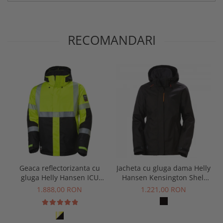
RECOMANDARI
Geaca reflectorizanta cu
Jacheta cu gluga dama Helly
gluga Helly Hansen ICU
Hansen Kensington Shell
Winter Jacket CL3
Jacket
1.888,00 RON
1.221,00 RON